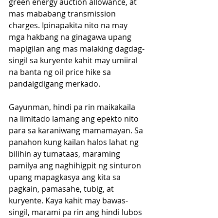
green energy auction allowance, at 
mas mababang transmission 
charges. Ipinapakita nito na may 
mga hakbang na ginagawa upang 
mapigilan ang mas malaking dagdag-
singil sa kuryente kahit may umiiral 
na banta ng oil price hike sa 
pandaigdigang merkado.
Gayunman, hindi pa rin maikakaila 
na limitado lamang ang epekto nito 
para sa karaniwang mamamayan. Sa 
panahon kung kailan halos lahat ng 
bilihin ay tumataas, maraming 
pamilya ang naghihigpit ng sinturon 
upang mapagkasya ang kita sa 
pagkain, pamasahe, tubig, at 
kuryente. Kaya kahit may bawas-
singil, marami pa rin ang hindi lubos 