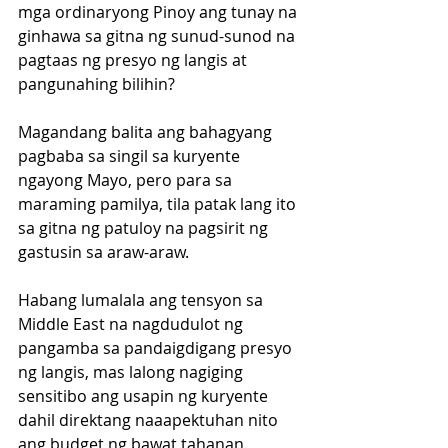
mga ordinaryong Pinoy ang tunay na 
ginhawa sa gitna ng sunud-sunod na 
pagtaas ng presyo ng langis at 
pangunahing bilihin? 
Magandang balita ang bahagyang 
pagbaba sa singil sa kuryente 
ngayong Mayo, pero para sa 
maraming pamilya, tila patak lang ito 
sa gitna ng patuloy na pagsirit ng 
gastusin sa araw-araw. 
Habang lumalala ang tensyon sa 
Middle East na nagdudulot ng 
pangamba sa pandaigdigang presyo 
ng langis, mas lalong nagiging 
sensitibo ang usapin ng kuryente 
dahil direktang naaapektuhan nito 
ang budget ng bawat tahanan.