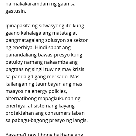
na makakaramdam ng gaan sa 
gastusin.
Ipinapakita ng sitwasyong ito kung 
gaano kahalaga ang matatag at 
pangmatagalang solusyon sa sektor 
ng enerhiya. Hindi sapat ang 
panandaliang bawas-presyo kung 
patuloy namang nakaamba ang 
pagtaas ng singil tuwing may krisis 
sa pandaigdigang merkado. Mas 
kailangan ng taumbayan ang mas 
maayos na energy policies, 
alternatibong mapagkukunan ng 
enerhiya, at sistemang kayang 
protektahan ang consumers laban 
sa pabagu-bagong presyo ng langis.
Bagama’t positibong hakbang ang 