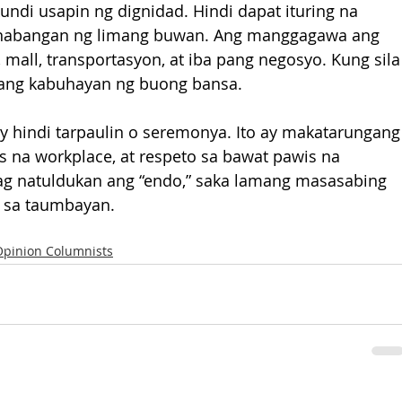
kundi usapin ng dignidad. Hindi dapat ituring na 
inabangan ng limang buwan. Ang manggagawa ang 
 mall, transportasyon, at iba pang negosyo. Kung sila
 ang kabuhayan ng buong bansa.
y hindi tarpaulin o seremonya. Ito ay makatarungang
as na workplace, at respeto sa bawat pawis na 
 natuldukan ang “endo,” saka lamang masasabing 
 sa taumbayan. 
Opinion Columnists