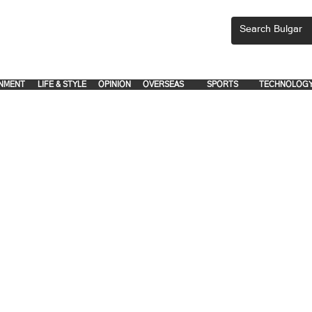
CEMENTS, PLEASE EMAIL 'adsbulgar1991@gmail.com' or call 8712-2883, 
.
.
NMENT
LIFE & STYLE
OPINION
OVERSEAS
SPORTS
TECHNOLOG