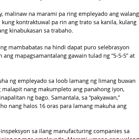
ay, malinaw na marami pa ring empleyado ang walang
ung kontraktuwal pa rin ang trato sa kanila, kulang 
 ang kinabukasan sa trabaho.
isang mambabatas na hindi dapat puro selebrasyon 
n ang mapagsamantalang gawain tulad ng “5-5-5” at 
kuha ng empleyado sa loob lamang ng limang buwan 
ag malapit nang makumpleto ang panahong iyon, 
napalitan ng bago. Samantala, sa “pakyawan,” 
baho nang halos 16 oras para lamang makuha ang 
-inspeksyon sa ilang manufacturing companies sa 