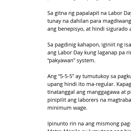
Sa gitna ng papalapit na Labor D
tunay na dahilan para magdiwang k
ang benepisyo, at hindi sigurado
Sa pagdinig kahapon, iginiit ng 
ang Labor Day kung laganap pa ri
“pakyawan” system. 
Ang “5-5-5” ay tumutukoy sa pag
upang hindi ito ma-regular. Kap
tinatanggal ang manggagawa at pi
pinipilit ang laborers na magtra
minimum wage.
Ipinunto rin na ang mismong pag