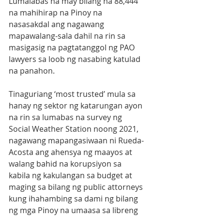
Lumalabas na may bilang na 88,444 
na mahihirap na Pinoy na 
nasasakdal ang nagawang 
mapawalang-sala dahil na rin sa 
masigasig na pagtatanggol ng PAO 
lawyers sa loob ng nasabing katulad 
na panahon.
Tinaguriang ‘most trusted’ mula sa 
hanay ng sektor ng katarungan ayon 
na rin sa lumabas na survey ng 
Social Weather Station noong 2021, 
nagawang mapangasiwaan ni Rueda-
Acosta ang ahensya ng maayos at 
walang bahid na korupsiyon sa 
kabila ng kakulangan sa budget at 
maging sa bilang ng public attorneys 
kung ihahambing sa dami ng bilang 
ng mga Pinoy na umaasa sa libreng 