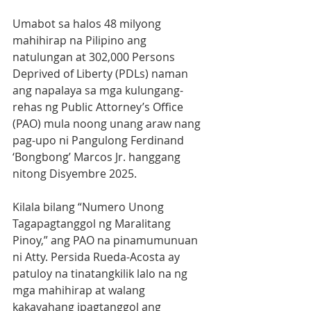
Umabot sa halos 48 milyong 
mahihirap na Pilipino ang 
natulungan at 302,000 Persons 
Deprived of Liberty (PDLs) naman 
ang napalaya sa mga kulungang-
rehas ng Public Attorney’s Office 
(PAO) mula noong unang araw nang 
pag-upo ni Pangulong Ferdinand 
‘Bongbong’ Marcos Jr. hanggang 
nitong Disyembre 2025.
Kilala bilang “Numero Unong 
Tagapagtanggol ng Maralitang 
Pinoy,” ang PAO na pinamumunuan 
ni Atty. Persida Rueda-Acosta ay 
patuloy na tinatangkilik lalo na ng 
mga mahihirap at walang 
kakayahang ipagtanggol ang 