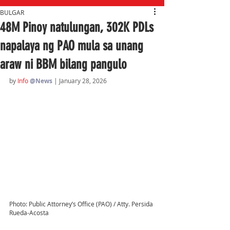
BULGAR
48M Pinoy natulungan, 302K PDLs
napalaya ng PAO mula sa unang
araw ni BBM bilang pangulo
by 
Info 
@News
| January 28, 2026
Photo: Public Attorney’s Office (PAO) / Atty. Persida 
Rueda-Acosta