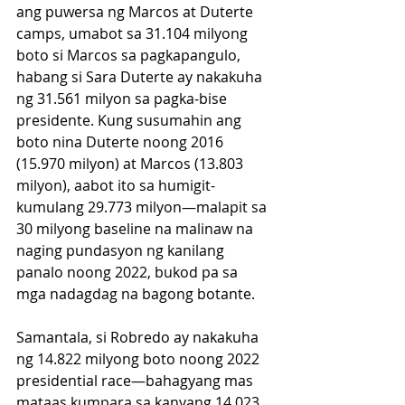
ang puwersa ng Marcos at Duterte 
camps, umabot sa 31.104 milyong 
boto si Marcos sa pagkapangulo, 
habang si Sara Duterte ay nakakuha 
ng 31.561 milyon sa pagka-bise 
presidente. Kung susumahin ang 
boto nina Duterte noong 2016 
(15.970 milyon) at Marcos (13.803 
milyon), aabot ito sa humigit-
kumulang 29.773 milyon—malapit sa 
30 milyong baseline na malinaw na 
naging pundasyon ng kanilang 
panalo noong 2022, bukod pa sa 
mga nadagdag na bagong botante.
Samantala, si Robredo ay nakakuha 
ng 14.822 milyong boto noong 2022 
presidential race—bahagyang mas 
mataas kumpara sa kanyang 14.023 