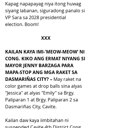
Kapag napapayag niya itong huwag 
siyang labanan, siguradong panalo si 
VP Sara sa 2028 presidential 
election. Boom!
XXX
KAILAN KAYA IMI-'MEOW-MEOW' NI 
CONG. KIKO ANG ERMAT NIYANG SI 
MAYOR JENNY BARZAGA PARA 
MAPA-STOP ANG MGA RAKET SA 
DASMARI
Ñ
AS CITY? – 
May raket na 
color games at drop balls sina alyas 
"Jessica" at alyas "Emily" sa Brgy. 
Paliparan 1 at Brgy. Paliparan 2 sa 
Dasmariñas City, Cavite.
Kailan daw kaya iimbitahan ni 
suspended Cavite 4th District Cong. 