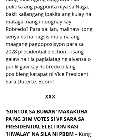
pulitika ang pagpunta niya sa Naga, 
bakit kailangang ipakita ang kulay na 
matagal nang iniuugnay kay 
Robredo? Para sa ilan, malinaw itong 
senyales na nagsisimula na ang 
maagang pagpoposisyon para sa 
2028 presidential election—isang 
galaw na tila paglalatag ng alyansa o 
panliligaw kay Robredo bilang 
posibleng katapat ni Vice President 
Sara Duterte. Boom!
XXX
'SUNTOK SA BUWAN' MAKAKUHA 
PA NG 31M VOTES SI VP SARA SA 
PRESIDENTIAL ELECTION KASI 
'HIWALAY' NA SILA NI PBBM – 
Kung 