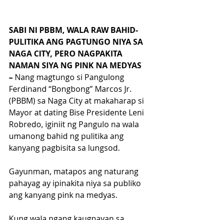
SABI NI PBBM, WALA RAW BAHID-
PULITIKA ANG PAGTUNGO NIYA SA 
NAGA CITY, PERO NAGPAKITA 
NAMAN SIYA NG PINK NA MEDYAS 
– 
Nang magtungo si Pangulong 
Ferdinand “Bongbong” Marcos Jr. 
(PBBM) sa Naga City at makaharap si 
Mayor at dating Bise Presidente Leni 
Robredo, iginiit ng Pangulo na wala 
umanong bahid ng pulitika ang 
kanyang pagbisita sa lungsod.
Gayunman, matapos ang naturang 
pahayag ay ipinakita niya sa publiko 
ang kanyang pink na medyas.
Kung wala ngang kaugnayan sa 