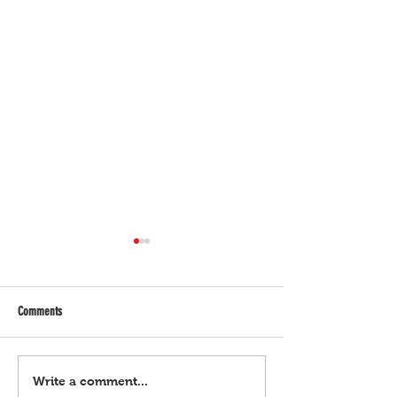
Comments
Pagpapahiya sa social media, may
DOH Sec. Pujalte, sibak
Write a comment...