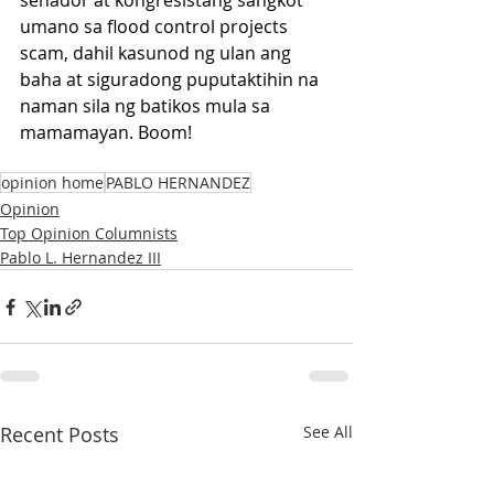
senador at kongresistang sangkot 
umano sa flood control projects 
scam, dahil kasunod ng ulan ang 
baha at siguradong puputaktihin na 
naman sila ng batikos mula sa 
mamamayan. Boom!
opinion home
PABLO HERNANDEZ
Opinion
Top Opinion Columnists
Pablo L. Hernandez III
Recent Posts
See All