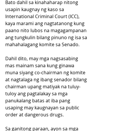
Bato dahil sa kinahaharap nitong 
usapin kaugnay ng kaso sa 
International Criminal Court (ICC), 
kaya marami ang nagtatanong kung 
paano nito lubos na magagampanan 
ang tungkulin bilang pinuno ng isa sa 
mahahalagang komite sa Senado.
Dahil dito, may mga nagsasabing 
mas mainam sana kung ginawa 
muna siyang co-chairman ng komite 
at nagtalaga ng ibang senador bilang 
chairman upang matiyak na tuluy-
tuloy ang pagtalakay sa mga 
panukalang batas at iba pang 
usaping may kaugnayan sa public 
order at dangerous drugs.
Sa ganitong paraan, ayon sa mga 