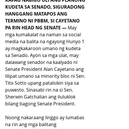
KAPAG NABIGO ULI ANG PLANONG 
KUDETA SA SENADO, SIGURADONG 
HANGGANG MATAPOS ANG 
TERMINO NI PBBM, SI CAYETANO 
PA RIN HEAD NG SENATE — 
May 
mga kumakalat na naman sa social 
media na balita na ngayong Hunyo 1 
ay magkakaroon umano ng kudeta 
sa Senado. Ayon sa mga ulat, may 
dalawang senador na kaalyado ni 
Senate President Alan Cayetano ang 
lilipat umano sa minority bloc ni Sen. 
Tito Sotto upang patalsikin siya sa 
puwesto. Sinasabi rin na si Sen. 
Sherwin Gatchalian ang iluluklok 
bilang bagong Senate President.
Noong nakaraang linggo ay lumabas 
na rin ang mga balitang 