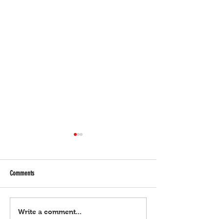
Comments
Employer na ‘di naghulog sa SSS ng
Malacañang, aminado 
Write a comment...