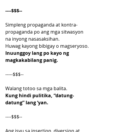
----$$$--
Simpleng propaganda at kontra-
propaganda po ang mga sitwasyon 
na inyong nasasaksihan.
Huwag kayong bibigay o magseryoso.
Inuunggoy lang po kayo ng 
magkakabilang panig.
-----$$$--
Walang totoo sa mga balita.
Kung hindi pulitika, “datung-
datung” lang ‘yan.
----$$$--
Ang isyu sa insertion, diversion at 