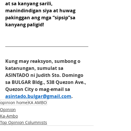
at sa kanyang sarili, 
manindindigan siya at huwag 
pakinggan ang mga “sipsip”sa 
kanyang paligid!
Kung may reaksyon, sumbong o 
katanungan, sumulat sa 
ASINTADO ni Judith Sto. Domingo 
sa BULGAR Bldg., 538 Quezon Ave., 
Quezon City o mag-email sa 
asintado.bulgar@gmail.com
. 
opinion home
KA AMBO
Opinion
Ka-Ambo
Top Opinion Columnists