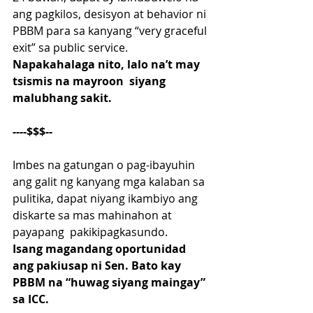
ang pagkilos, desisyon at behavior ni 
PBBM para sa kanyang “very graceful 
exit” sa public service.
Napakahalaga nito, lalo na’t may 
tsismis na mayroon  siyang 
malubhang sakit.
----$$$--
Imbes na gatungan o pag-ibayuhin 
ang galit ng kanyang mga kalaban sa 
pulitika, dapat niyang ikambiyo ang 
diskarte sa mas mahinahon at 
payapang  pakikipagkasundo.
Isang magandang oportunidad 
ang pakiusap ni Sen. Bato kay 
PBBM na “huwag siyang maingay” 
sa ICC.