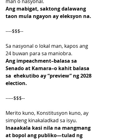
man o nasyonal.
Ang mabigat, saktong dalawang 
taon mula ngayon ay eleksyon na.
----$$$--
Sa nasyonal o lokal man, kapos ang 
24 buwan para sa maniobra.
Ang impeachment–balasa sa 
Senado at Kamara–o kahit balasa 
sa  ehekutibo ay “preview” ng 2028 
election.
-----$$$--
Merito kuno, Konstitusyon kuno, ay  
simpleng kinakaladkad sa isyu.
Inaaakala kasi nila na mangmang 
at bopol ang publiko—tulad ng 