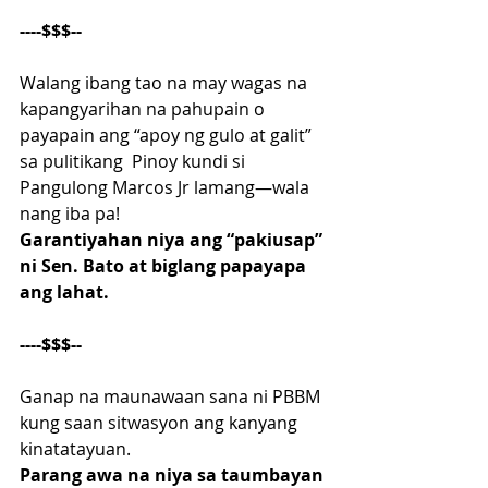
----$$$--
Walang ibang tao na may wagas na 
kapangyarihan na pahupain o 
payapain ang “apoy ng gulo at galit” 
sa pulitikang  Pinoy kundi si 
Pangulong Marcos Jr lamang—wala 
nang iba pa!
Garantiyahan niya ang “pakiusap” 
ni Sen. Bato at biglang papayapa 
ang lahat.
----$$$--
Ganap na maunawaan sana ni PBBM 
kung saan sitwasyon ang kanyang  
kinatatayuan.
Parang awa na niya sa taumbayan 