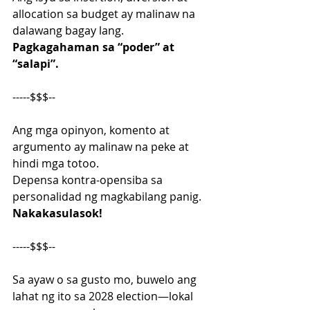
allocation sa budget ay malinaw na  
dalawang bagay lang.
Pagkagahaman sa “poder” at 
“salapi”.
-----$$$--
Ang mga opinyon, komento at 
argumento ay malinaw na peke at 
hindi mga totoo.
Depensa kontra-opensiba sa 
personalidad ng magkabilang panig.
Nakakasulasok!
-----$$$--
Sa ayaw o sa gusto mo, buwelo ang 
lahat ng ito sa 2028 election—lokal 