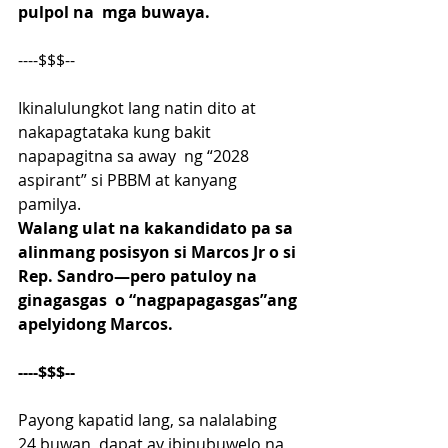
pulpol na  mga buwaya.
----$$$--
Ikinalulungkot lang natin dito at 
nakapagtataka kung bakit 
napapagitna sa away  ng “2028 
aspirant” si PBBM at kanyang 
pamilya.
Walang ulat na kakandidato pa sa 
alinmang posisyon si Marcos Jr o si 
Rep. Sandro—pero patuloy na 
ginagasgas  o “nagpapagasgas”ang 
apelyidong Marcos.
----$$$--
Payong kapatid lang, sa nalalabing 
24 buwan, dapat ay ibinubuwelo na 