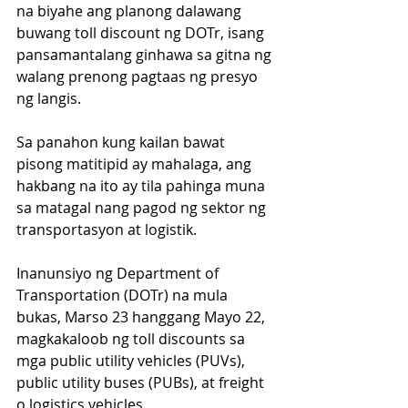
na biyahe ang planong dalawang 
buwang toll discount ng DOTr, isang 
pansamantalang ginhawa sa gitna ng 
walang prenong pagtaas ng presyo 
ng langis. 
Sa panahon kung kailan bawat 
pisong matitipid ay mahalaga, ang 
hakbang na ito ay tila pahinga muna 
sa matagal nang pagod ng sektor ng 
transportasyon at logistik.
Inanunsiyo ng Department of 
Transportation (DOTr) na mula 
bukas, Marso 23 hanggang Mayo 22, 
magkakaloob ng toll discounts sa 
mga public utility vehicles (PUVs), 
public utility buses (PUBs), at freight 
o logistics vehicles. 