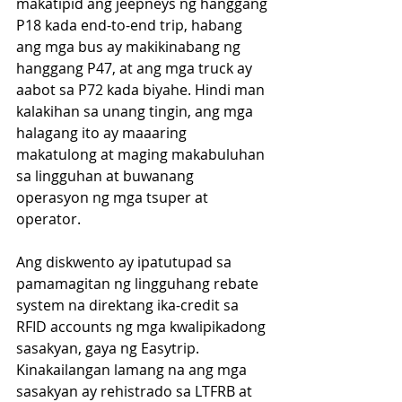
makatipid ang jeepneys ng hanggang 
P18 kada end-to-end trip, habang 
ang mga bus ay makikinabang ng 
hanggang P47, at ang mga truck ay 
aabot sa P72 kada biyahe. Hindi man 
kalakihan sa unang tingin, ang mga 
halagang ito ay maaaring 
makatulong at maging makabuluhan 
sa lingguhan at buwanang 
operasyon ng mga tsuper at 
operator.
Ang diskwento ay ipatutupad sa 
pamamagitan ng lingguhang rebate 
system na direktang ika-credit sa 
RFID accounts ng mga kwalipikadong 
sasakyan, gaya ng Easytrip. 
Kinakailangan lamang na ang mga 
sasakyan ay rehistrado sa LTFRB at 