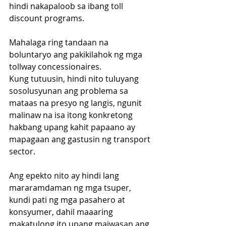
hindi nakapaloob sa ibang toll 
discount programs. 
Mahalaga ring tandaan na 
boluntaryo ang pakikilahok ng mga 
tollway concessionaires.
Kung tutuusin, hindi nito tuluyang 
sosolusyunan ang problema sa 
mataas na presyo ng langis, ngunit 
malinaw na isa itong konkretong 
hakbang upang kahit papaano ay 
mapagaan ang gastusin ng transport 
sector. 
Ang epekto nito ay hindi lang 
mararamdaman ng mga tsuper, 
kundi pati ng mga pasahero at 
konsyumer, dahil maaaring 
makatulong ito upang maiwasan ang 