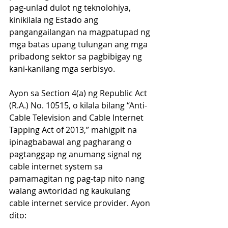
pag-unlad dulot ng teknolohiya, 
kinikilala ng Estado ang 
pangangailangan na magpatupad ng 
mga batas upang tulungan ang mga 
pribadong sektor sa pagbibigay ng 
kani-kanilang mga serbisyo.
Ayon sa Section 4(a) ng Republic Act 
(R.A.) No. 10515, o kilala bilang “Anti-
Cable Television and Cable Internet 
Tapping Act of 2013,” mahigpit na 
ipinagbabawal ang pagharang o 
pagtanggap ng anumang signal ng 
cable internet system sa 
pamamagitan ng pag-tap nito nang 
walang awtoridad ng kaukulang 
cable internet service provider. Ayon 
dito: