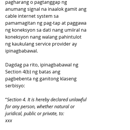
pagharang o pagtanggap ng 
anumang signal na inaalok gamit ang 
cable internet system sa 
pamamagitan ng pag-tap at paggawa 
ng koneksyon sa dati nang umiiral na 
koneksyon nang walang pahintulot 
ng kaukulang service provider ay 
ipinagbabawal. 
Dagdag pa rito, ipinagbabawal ng 
Section 4(b) ng batas ang 
pagbebenta ng ganitong klaseng 
serbisyo:
“
Section 4. It is hereby declared unlawful 
for any person, whether natural or 
juridical, public or private, to:
xxx