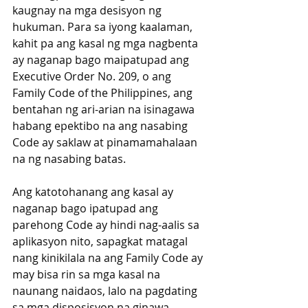
kaugnay na mga desisyon ng 
hukuman. Para sa iyong kaalaman, 
kahit pa ang kasal ng mga nagbenta 
ay naganap bago maipatupad ang 
Executive Order No. 209, o ang 
Family Code of the Philippines, ang 
bentahan ng ari-arian na isinagawa 
habang epektibo na ang nasabing 
Code ay saklaw at pinamamahalaan 
na ng nasabing batas.
Ang katotohanang ang kasal ay 
naganap bago ipatupad ang 
parehong Code ay hindi nag-aalis sa 
aplikasyon nito, sapagkat matagal 
nang kinikilala na ang Family Code ay 
may bisa rin sa mga kasal na 
naunang naidaos, lalo na pagdating 
sa mga disposisyon na ginawa 