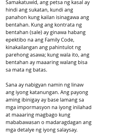
Samakatuwid, ang petsa ng kasal ay 
hindi ang sukatan, kundi ang 
panahon kung kailan isinagawa ang 
bentahan. Kung ang kontrata ng 
bentahan (sale) ay ginawa habang 
epektibo na ang Family Code, 
kinakailangan ang pahintulot ng 
parehong asawa; kung wala ito, ang 
bentahan ay maaaring walang bisa 
sa mata ng batas.
Sana ay nabigyan namin ng linaw 
ang iyong katanungan. Ang payong 
aming ibinigay ay base lamang sa 
mga impormasyon na iyong inilahad 
at maaaring magbago kung 
mababawasan o madaragdagan ang 
mga detalye ng iyong salaysay. 