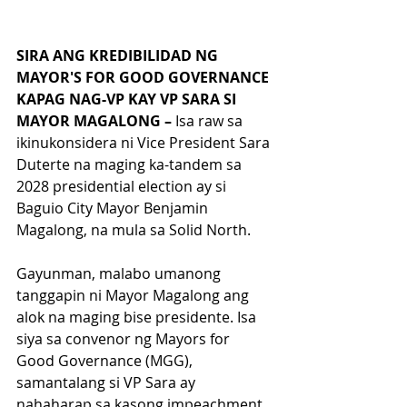
SIRA ANG KREDIBILIDAD NG 
MAYOR'S FOR GOOD GOVERNANCE 
KAPAG NAG-VP KAY VP SARA SI 
MAYOR MAGALONG –
 Isa raw sa 
ikinukonsidera ni Vice President Sara 
Duterte na maging ka-tandem sa 
2028 presidential election ay si 
Baguio City Mayor Benjamin 
Magalong, na mula sa Solid North.
Gayunman, malabo umanong 
tanggapin ni Mayor Magalong ang 
alok na maging bise presidente. Isa 
siya sa convenor ng Mayors for 
Good Governance (MGG), 
samantalang si VP Sara ay 
nahaharap sa kasong impeachment.