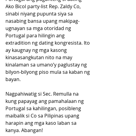
Ako Bicol party-list Rep. Zaldy Co, 
sinabi niyang pupunta siya sa 
nasabing bansa upang makipag-
ugnayan sa mga otoridad ng 
Portugal para hilingin ang 
extradition ng dating kongresista. Ito 
ay kaugnay ng mga kasong 
kinasasangkutan nito na may 
kinalaman sa umano’y paglustay ng 
bilyon-bilyong piso mula sa kaban ng 
bayan.
Nagpahiwatig si Sec. Remulla na 
kung papayag ang pamahalaan ng 
Portugal sa kahilingan, posibleng 
maibalik si Co sa Pilipinas upang 
harapin ang mga kaso laban sa 
kanya. Abangan!