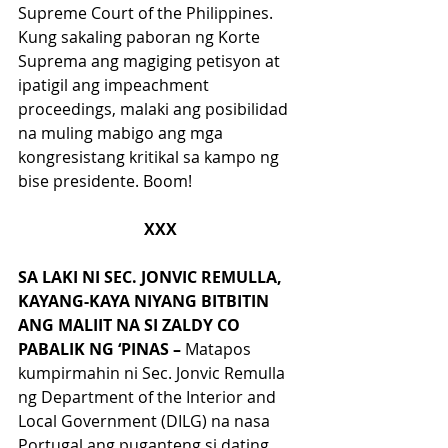
Supreme Court of the Philippines. 
Kung sakaling paboran ng Korte 
Suprema ang magiging petisyon at 
ipatigil ang impeachment 
proceedings, malaki ang posibilidad 
na muling mabigo ang mga 
kongresistang kritikal sa kampo ng 
bise presidente. Boom!
XXX
SA LAKI NI SEC. JONVIC REMULLA, 
KAYANG-KAYA NIYANG BITBITIN 
ANG MALIIT NA SI ZALDY CO 
PABALIK NG ‘PINAS –
 Matapos 
kumpirmahin ni Sec. Jonvic Remulla 
ng Department of the Interior and 
Local Government (DILG) na nasa 
Portugal ang puganteng si dating 