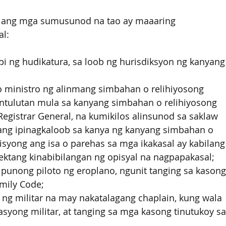
, ang mga sumusunod na tao ay maaaring 
l:
 ng hudikatura, sa loob ng hurisdiksyon ng kanyang
o ministro ng alinmang simbahan o relihiyosong 
ntulutan mula sa kanyang simbahan o relihiyosong 
 Registrar General, na kumikilos alinsunod sa saklaw 
ang ipinagkaloob sa kanya ng kanyang simbahan o 
disyong ang isa o parehas sa mga ikakasal ay kabilang
ektang kinabibilangan ng opisyal na nagpapakasal; 
punong piloto ng eroplano, ngunit tanging sa kasong
amily Code; 
g militar na may nakatalagang chaplain, kung wala 
syong militar, at tanging sa mga kasong tinutukoy sa