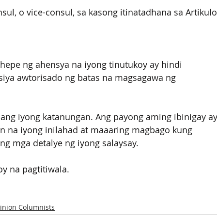
ul, o vice-consul, sa kasong itinatadhana sa Artikulo
epe ng ahensya na iyong tinutukoy ay hindi 
 siya awtorisado ng batas na magsagawa ng 
ang iyong katanungan. Ang payong aming ibinigay ay
 na iyong inilahad at maaaring magbago kung 
 mga detalye ng iyong salaysay. 
y na pagtitiwala.
inion Columnists