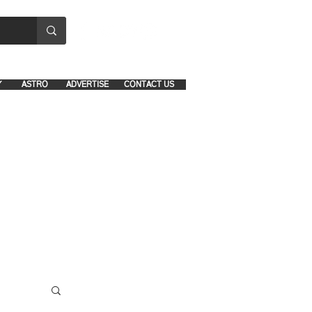
8641-1039 and 8742-5434
Y
ASTRO
ADVERTISE
CONTACT US