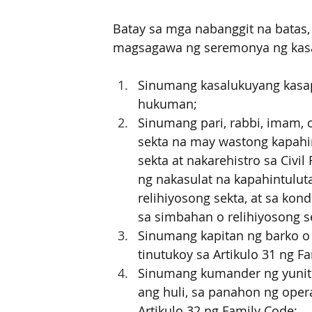
Batay sa mga nabanggit na batas
magsagawa ng seremonya ng kasa
Sinumang kasalukuyang kasapi
hukuman; 
Sinumang pari, rabbi, imam, 
sekta na may wastong kapahi
sekta at nakarehistro sa Civil
ng nakasulat na kapahintulut
relihiyosong sekta, at sa kon
sa simbahan o relihiyosong s
Sinumang kapitan ng barko o 
tinutukoy sa Artikulo 31 ng F
Sinumang kumander ng yunit n
ang huli, sa panahon ng opera
Artikulo 32 ng Family Code;