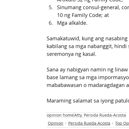
Sinumang consul-general, cons
10 ng Family Code; at 
Mga alkalde.
Samakatuwid, kung ang nasabing h
kabilang sa mga nabanggit, hindi
seremonya ng kasal. 
Sana ay nabigyan namin ng linaw 
base lamang sa mga impormasyon
mababawasan o madaragdagan ang
Maraming salamat sa iyong patulo
opinion home
Atty. Persida Rueda-Acosta
Opinion
Persida Rueda-Acosta
Top Op