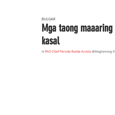
BULGAR
Mga taong maaaring
kasal
ni 
PAO Chief Persida Rueda-Acosta 
@Magtanong Ka