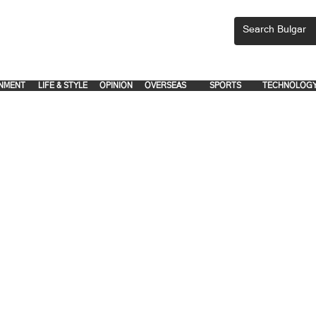
CEMENTS, PLEASE EMAIL 'adsbulgar1991@gmail.com' or call 8712-2883, 
.
.
NMENT
LIFE & STYLE
OPINION
OVERSEAS
SPORTS
TECHNOLOG