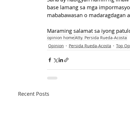
base lamang sa mga impormasyon
mababawasan o madaragdagan ang
Maraming salamat sa iyong patulo
opinion home
Atty. Persida Rueda-Acosta
Opinion
Persida Rueda-Acosta
Top Op
Recent Posts