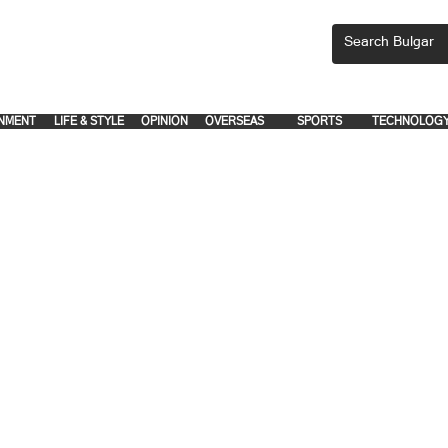
CEMENTS, PLEASE EMAIL 'adsbulgar1991@gmail.com' or call 8712-2883, 
.
.
NMENT
LIFE & STYLE
OPINION
OVERSEAS
SPORTS
TECHNOLOG