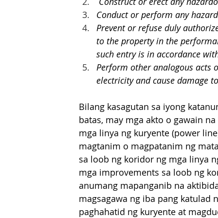
 Construct or erect any hazard
Conduct or perform any hazardou
Prevent or refuse duly authoriz
to the property in the performa
such entry is in accordance with
Perform other analogous acts or
electricity and cause damage to
Bilang kasagutan sa iyong katanu
batas, may mga akto o gawain na
mga linya ng kuryente (power line
magtanim o magpatanim ng matata
sa loob ng koridor ng mga linya
mga improvements sa loob ng kori
anumang mapanganib na aktibidad 
magsagawa ng iba pang katulad n
paghahatid ng kuryente at magdud