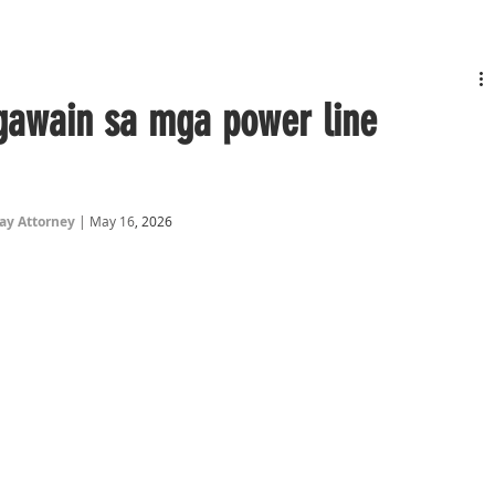
gawain sa mga power line
y Attorney
 | May 16
, 2026