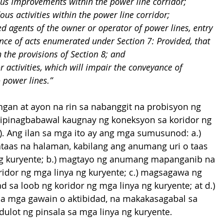
ous improvements within the power line corridor;
s activities within the power line corridor;
ed agents of the owner or operator of power lines, entry 
nce of acts enumerated under Section 7: Provided, that 
 the provisions of Section 8; and
 activities, which will impair the conveyance of 
 power lines.”
ngan at ayon na rin sa nabanggit na probisyon ng 
 ipinagbabawal kaugnay ng koneksyon sa koridor ng 
). Ang ilan sa mga ito ay ang mga sumusunod: a.) 
as na halaman, kabilang ang anumang uri o taas 
 ng kuryente; b.) magtayo ng anumang mapanganib na 
dor ng mga linya ng kuryente; c.) magsagawa ng 
sa loob ng koridor ng mga linya ng kuryente; at d.) 
a mga gawain o aktibidad, na makakasagabal sa 
ulot ng pinsala sa mga linya ng kuryente.