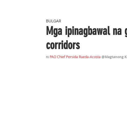
BULGAR
Mga ipinagbawal na 
corridors
ni 
PAO Chief Persida Rueda-Acosta 
@Magtanong Ka