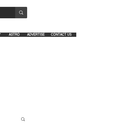
8641-1039 and 8742-5434
Y
ASTRO
ADVERTISE
CONTACT US