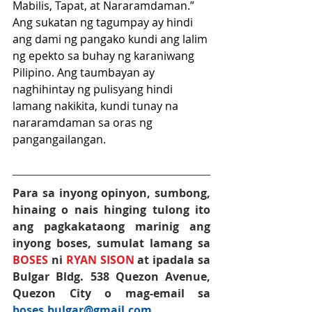
Mabilis, Tapat, at Nararamdaman.” 
Ang sukatan ng tagumpay ay hindi 
ang dami ng pangako kundi ang lalim 
ng epekto sa buhay ng karaniwang 
Pilipino. Ang taumbayan ay 
naghihintay ng pulisyang hindi 
lamang nakikita, kundi tunay na 
nararamdaman sa oras ng 
pangangailangan.
Para sa inyong opinyon, sumbong, 
hinaing o nais hinging tulong ito 
ang pagkakataong marinig ang 
inyong boses, sumulat lamang sa 
BOSES
 ni 
RYAN SISON
at ipadala sa 
Bulgar Bldg. 538 Quezon Avenue, 
Quezon City o mag-email sa 
boses.bulgar@gmail.com