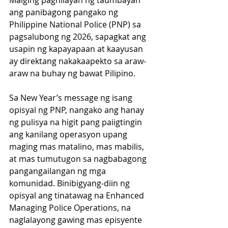
Maiging pagnilayan ng taumbayan 
ang panibagong pangako ng 
Philippine National Police (PNP) sa 
pagsalubong ng 2026, sapagkat ang 
usapin ng kapayapaan at kaayusan 
ay direktang nakakaapekto sa araw-
araw na buhay ng bawat Pilipino.
Sa New Year’s message ng isang 
opisyal ng PNP, nangako ang hanay 
ng pulisya na higit pang paiigtingin 
ang kanilang operasyon upang 
maging mas matalino, mas mabilis, 
at mas tumutugon sa nagbabagong 
pangangailangan ng mga 
komunidad. Binibigyang-diin ng 
opisyal ang tinatawag na Enhanced 
Managing Police Operations, na 
naglalayong gawing mas episyente 