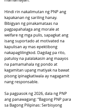
mamamayan.
Hindi rin nakalimutan ng PNP ang 
kapakanan ng sariling hanay. 
Bibigyan ng pinakamataas na 
pagpapahalaga ang morale at 
welfare ng mga pulis, sapagkat ang 
isang suportado at motivated na 
kapulisan ay mas epektibong 
nakapaglilingkod. Dagdag pa rito, 
patuloy na palalakasin ang maayos 
na pamamahala ng pondo at 
kagamitan upang matiyak na bawat 
pisong ipinagkatiwala ay nagagamit 
nang responsable.
Sa pagpasok ng 2026, dala ng PNP 
ang panawagang: “Bagong PNP para 
sa Bagong Pilipinas: Serbisyong 