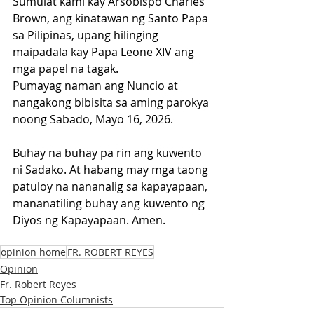
Sumulat kami kay Arsobispo Charles 
Brown, ang kinatawan ng Santo Papa 
sa Pilipinas, upang hilinging 
maipadala kay Papa Leone XIV ang 
mga papel na tagak.
Pumayag naman ang Nuncio at 
nangakong bibisita sa aming parokya 
noong Sabado, Mayo 16, 2026.
Buhay na buhay pa rin ang kuwento 
ni Sadako. At habang may mga taong 
patuloy na nananalig sa kapayapaan, 
mananatiling buhay ang kuwento ng 
Diyos ng Kapayapaan. Amen.
opinion home
FR. ROBERT REYES
Opinion
Fr. Robert Reyes
Top Opinion Columnists