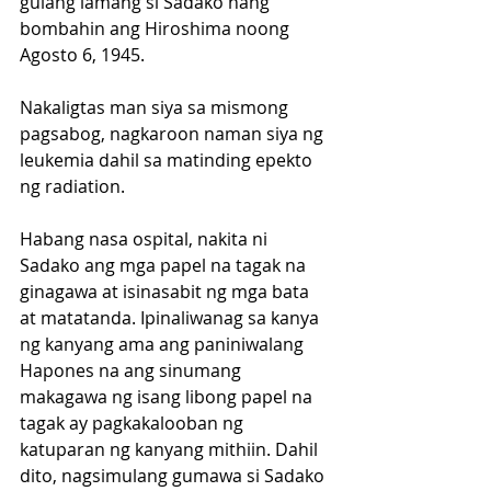
gulang lamang si Sadako nang 
bombahin ang Hiroshima noong 
Agosto 6, 1945. 
Nakaligtas man siya sa mismong 
pagsabog, nagkaroon naman siya ng 
leukemia dahil sa matinding epekto 
ng radiation.
Habang nasa ospital, nakita ni 
Sadako ang mga papel na tagak na 
ginagawa at isinasabit ng mga bata 
at matatanda. Ipinaliwanag sa kanya 
ng kanyang ama ang paniniwalang 
Hapones na ang sinumang 
makagawa ng isang libong papel na 
tagak ay pagkakalooban ng 
katuparan ng kanyang mithiin. Dahil 
dito, nagsimulang gumawa si Sadako 