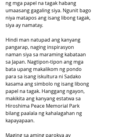
ng mga papel na tagak habang 
umaasang gagaling siya. Ngunit bago 
niya matapos ang isang libong tagak, 
siya ay namatay.
Hindi man natupad ang kanyang 
pangarap, naging inspirasyon 
naman siya sa maraming kabataan 
sa Japan. Nagtipon-tipon ang mga 
bata upang makalikom ng pondo 
para sa isang iskultura ni Sadako 
kasama ang simbolo ng isang libong 
papel na tagak. Hanggang ngayon, 
makikita ang kanyang estatwa sa 
Hiroshima Peace Memorial Park 
bilang paalala ng kahalagahan ng 
kapayapaan.
Maging sa aming parokya ay 