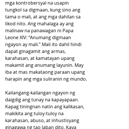
mga kontrobersyal na usapin 
tungkol sa digmaan, kung sino ang 
tama o mali, at ang mga dahilan sa 
likod nito. Ang mahalaga ay ang 
malinaw na panawagan ni Papa 
Leone XIV: “Anumang digmaan 
ngayon ay mali.” Mali ito dahil hindi 
dapat ginagamit ang armas, 
karahasan, at kamatayan upang 
makamit ang anumang layunin. May 
iba at mas makataong paraan upang 
harapin ang mga suliranin ng mundo.
Kailangang-kailangan ngayon ng 
daigdig ang tunay na kapayapaan. 
Kapag tiningnan natin ang kalikasan, 
makikita ang tuloy-tuloy na 
karahasan, abuso, at inhustisyang 
ginagawa ng tao laban dito. Kaya 