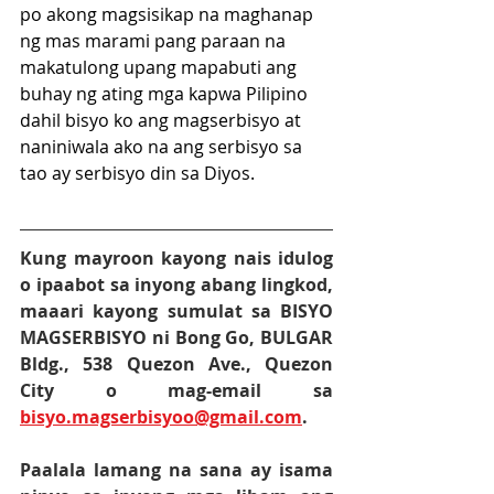
po akong magsisikap na maghanap 
ng mas marami pang paraan na 
makatulong upang mapabuti ang 
buhay ng ating mga kapwa Pilipino 
dahil bisyo ko ang magserbisyo at 
naniniwala ako na ang serbisyo sa 
tao ay serbisyo din sa Diyos.
Kung mayroon kayong nais idulog 
o ipaabot sa inyong abang lingkod, 
maaari kayong sumulat sa BISYO 
MAGSERBISYO ni Bong Go, BULGAR 
Bldg., 538 Quezon Ave., Quezon 
City o mag-email sa 
bisyo.magserbisyoo@gmail.com
.
Paalala lamang na sana ay isama 