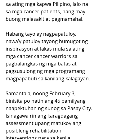
sa ating mga kapwa Pilipino, lalo na 
sa mga cancer patients, nang may 
buong malasakit at pagmamahal.
Habang tayo ay nagpapatuloy, 
nawa’y patuloy tayong humugot ng 
inspirasyon at lakas mula sa ating 
mga cancer cancer warriors sa 
pagbalangkas ng mga batas at 
pagsusulong ng mga programang 
magpapabuti sa kanilang kalagayan.
Samantala, noong February 3, 
binisita po natin ang 45 pamilyang 
naapektuhan ng sunog sa Pasay City. 
Isinagawa rin ang karagdagang 
assessment upang matukoy ang 
posibleng rehabilitation 
interventions para sa kanila.