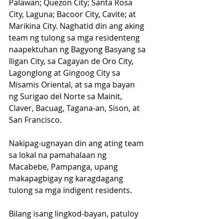
Palawan; Quezon City; Santa Rosa 
City, Laguna; Bacoor City, Cavite; at 
Marikina City. Naghatid din ang aking 
team ng tulong sa mga residenteng 
naapektuhan ng Bagyong Basyang sa 
Iligan City, sa Cagayan de Oro City, 
Lagonglong at Gingoog City sa 
Misamis Oriental, at sa mga bayan 
ng Surigao del Norte sa Mainit, 
Claver, Bacuag, Tagana-an, Sison, at 
San Francisco.
Nakipag-ugnayan din ang ating team 
sa lokal na pamahalaan ng 
Macabebe, Pampanga, upang 
makapagbigay ng karagdagang 
tulong sa mga indigent residents.
Bilang isang lingkod-bayan, patuloy 