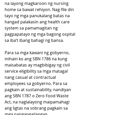
na layong magkaroon ng nursing 
home sa bawat rehiyon. Nag-file din 
tayo ng mga panukalang batas na 
hangad palakasin ang health care 
system sa pamamagitan ng 
pagpapatayo ng mga bagong ospital 
sa iba’t ibang bahagi ng bansa.
Para sa mga kawani ng gobyerno, 
inihain ko ang SBN 1786 na kung 
maisabatas ay magbibigay ng civil 
service eligibility sa mga matagal 
nang casual at contractual 
employees sa gobyerno. Para sa 
pagkain at sustainability, nandiyan 
ang SBN 1787 o Zero Food Waste 
Act, na naglalayong maipamahagi 
ang ligtas na sobrang pagkain sa 
mga nangangailangan.