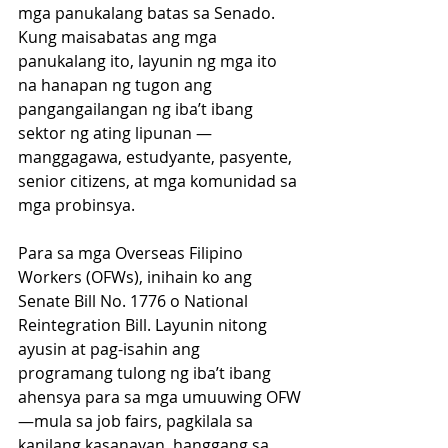
mga panukalang batas sa Senado. 
Kung maisabatas ang mga 
panukalang ito, layunin ng mga ito 
na hanapan ng tugon ang 
pangangailangan ng iba’t ibang 
sektor ng ating lipunan —
manggagawa, estudyante, pasyente, 
senior citizens, at mga komunidad sa 
mga probinsya.
Para sa mga Overseas Filipino 
Workers (OFWs), inihain ko ang 
Senate Bill No. 1776 o National 
Reintegration Bill. Layunin nitong 
ayusin at pag-isahin ang 
programang tulong ng iba’t ibang 
ahensya para sa mga umuuwing OFW
—mula sa job fairs, pagkilala sa 
kanilang kasanayan, hanggang sa 