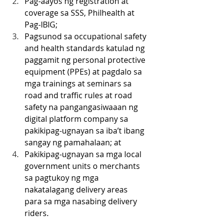
Pag-aayos ng registration at 
coverage sa SSS, Philhealth at 
Pag-IBIG;
Pagsunod sa occupational safety 
and health standards katulad ng 
paggamit ng personal protective 
equipment (PPEs) at pagdalo sa 
mga trainings at seminars sa 
road and traffic rules at road 
safety na pangangasiwaaan ng 
digital platform company sa 
pakikipag-ugnayan sa iba’t ibang 
sangay ng pamahalaan; at
Pakikipag-ugnayan sa mga local 
government units o merchants 
sa pagtukoy ng mga 
nakatalagang delivery areas 
para sa mga nasabing delivery 
riders.