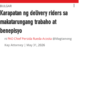
BULGAR
Karapatan ng delivery riders sa
makatarungang trabaho at
benepisyo
ni 
PAO Chief Persida Rueda-Acosta 
@Magtanong 
Kay Attorney
 | May 31
, 2026