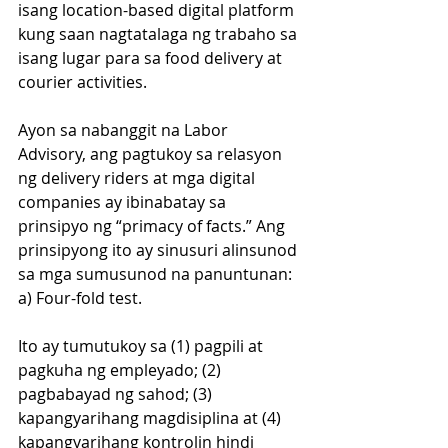
isang location-based digital platform 
kung saan nagtatalaga ng trabaho sa 
isang lugar para sa food delivery at 
courier activities.  
Ayon sa nabanggit na Labor 
Advisory, ang pagtukoy sa relasyon 
ng delivery riders at mga digital 
companies ay ibinabatay sa 
prinsipyo ng “primacy of facts.” Ang 
prinsipyong ito ay sinusuri alinsunod 
sa mga sumusunod na panuntunan:
a) Four-fold test. 
Ito ay tumutukoy sa (1) pagpili at 
pagkuha ng empleyado; (2) 
pagbabayad ng sahod; (3) 
kapangyarihang magdisiplina at (4) 
kapangyarihang kontrolin hindi 