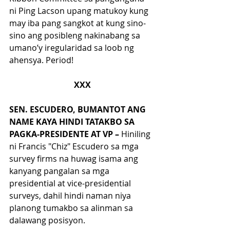
ni Ping Lacson upang matukoy kung 
may iba pang sangkot at kung sino-
sino ang posibleng nakinabang sa 
umano’y iregularidad sa loob ng 
ahensya. Period! 
XXX
SEN. ESCUDERO, BUMANTOT ANG 
NAME KAYA HINDI TATAKBO SA 
PAGKA-PRESIDENTE AT VP – 
Hiniling 
ni Francis "Chiz" Escudero sa mga 
survey firms na huwag isama ang 
kanyang pangalan sa mga 
presidential at vice-presidential 
surveys, dahil hindi naman niya 
planong tumakbo sa alinman sa 
dalawang posisyon.