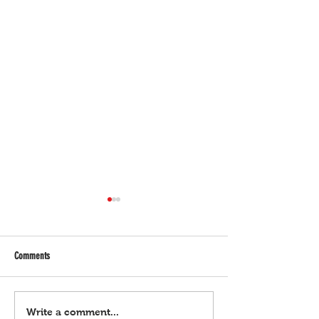
Comments
Employer na ‘di naghulog sa SSS ng
Malacañang, aminado 
Write a comment...