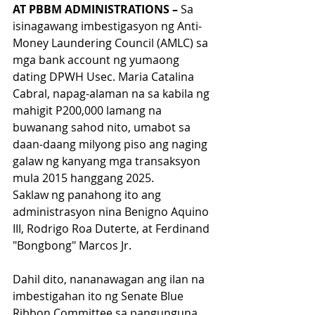
AT PBBM ADMINISTRATIONS – 
Sa 
isinagawang imbestigasyon ng Anti-
Money Laundering Council (AMLC) sa 
mga bank account ng yumaong 
dating DPWH Usec. Maria Catalina 
Cabral, napag-alaman na sa kabila ng 
mahigit P200,000 lamang na 
buwanang sahod nito, umabot sa 
daan-daang milyong piso ang naging 
galaw ng kanyang mga transaksyon 
mula 2015 hanggang 2025.
Saklaw ng panahong ito ang 
administrasyon nina Benigno Aquino 
III, Rodrigo Roa Duterte, at Ferdinand 
"Bongbong" Marcos Jr.
Dahil dito, nananawagan ang ilan na 
imbestigahan ito ng Senate Blue 
Ribbon Committee sa pangunguna 