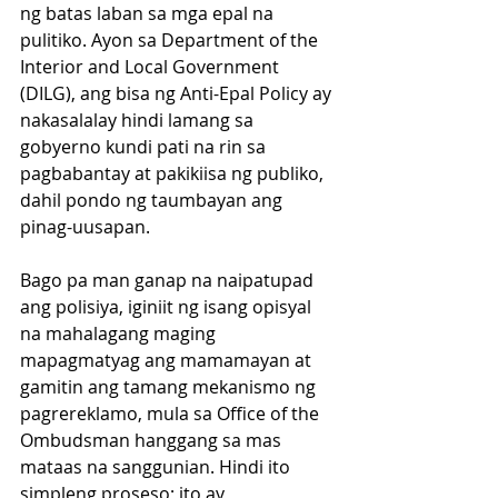
ng batas laban sa mga epal na 
pulitiko. Ayon sa Department of the 
Interior and Local Government 
(DILG), ang bisa ng Anti-Epal Policy ay 
nakasalalay hindi lamang sa 
gobyerno kundi pati na rin sa 
pagbabantay at pakikiisa ng publiko, 
dahil pondo ng taumbayan ang 
pinag-uusapan.
Bago pa man ganap na naipatupad 
ang polisiya, iginiit ng isang opisyal 
na mahalagang maging 
mapagmatyag ang mamamayan at 
gamitin ang tamang mekanismo ng 
pagrereklamo, mula sa Office of the 
Ombudsman hanggang sa mas 
mataas na sanggunian. Hindi ito 
simpleng proseso; ito ay 