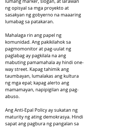
lumang marker, slogan, at larawan 
ng opisyal sa mga proyekto at 
sasakyan ng gobyerno na maaaring 
lumabag sa patakaran.
Mahalaga rin ang papel ng 
komunidad. Ang pakikilahok sa 
pagmomonitor at pag-uulat ng 
paglabag ay pagkilala na ang 
mabuting pamamahala ay hindi one-
way street. Kapag tahimik ang 
taumbayan, lumalakas ang kultura 
ng mga epal; kapag alerto ang 
mamamayan, napipigilan ang pag-
abuso.
Ang Anti-Epal Policy ay sukatan ng 
maturity ng ating demokrasya. Hindi 
sapat ang pagbura ng pangalan sa 