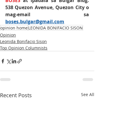
BOSES
 at ipadala sa Bulgar Bldg. 
538 Quezon Avenue, Quezon City o 
mag-email sa 
boses.bulgar@gmail.com
opinion home
LEONIDA BONIFACIO SISON
Opinion
Leonida Bonifacio Sison
Top Opinion Columnists
Recent Posts
See All