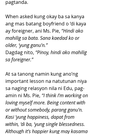
pagtanda.
When asked kung okay ba sa kanya 
ang mas batang boyfriend o ‘di kaya 
ay foreigner, ani Ms. Pie, 
“Hindi ako 
mahilig sa bata. Sana kaedad ko or 
older, ‘yung ganu’n.”
Dagdag nito, 
“Pinoy, hindi ako mahilig 
sa foreigner.”
At sa tanong namin kung ano’ng 
important lesson na natutunan niya 
sa naging relasyon nila ni Edu, pag-
amin ni Ms. Pie, 
“I think I’m working on 
loving myself more. Being content with 
or without somebody, parang ganu’n. 
Kasi ‘yung happiness, dapat from 
within, ‘di ba, ‘yung single blessedness. 
Although it’s happier kung may kasama 