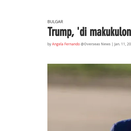
BULGAR
Trump, 'di makukulo
by 
Angela Fernando
@Overseas News 
| Jan. 11, 2