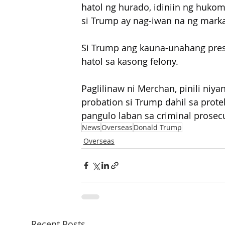
hatol ng hurado, idiniin ng huko
si Trump ay nag-iwan na ng marka
Si Trump ang kauna-unahang pres
hatol sa kasong felony. 
Paglilinaw ni Merchan, pinili niya
probation si Trump dahil sa prote
pangulo laban sa criminal prosec
News
Overseas
Donald Trump
Overseas
Recent Posts