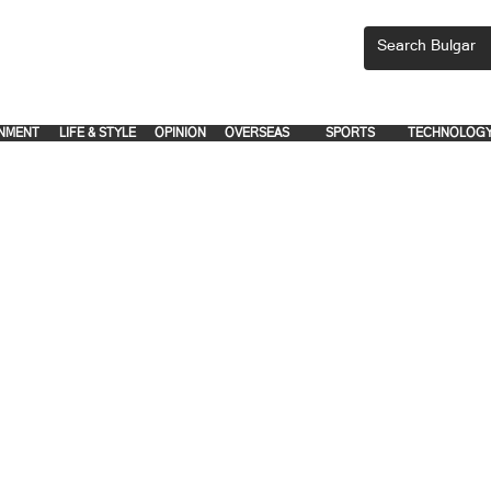
CEMENTS, PLEASE EMAIL 'adsbulgar1991@gmail.com' or call 8712-2883, 
.
.
NMENT
LIFE & STYLE
OPINION
OVERSEAS
SPORTS
TECHNOLOG