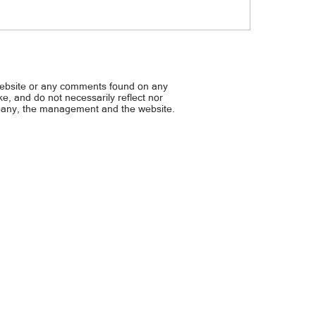
copter, nagsalpukan habang nag-
Hindi pa umano siya target.
 ng wildfire
pinalalakas ang kampanya 
website or any comments found on any
ike, and do not necessarily reflect nor
mpany, the management and the website.