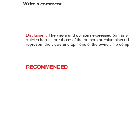
Write a comment...
Ferry nasunog, 5 todas, 41 pa missing
2 heli
aapula
Disclaimer :
The views and opinions expressed on this 
articles herein, are those of the authors or columnists al
represent the views and opinions of the owner, the co
RECOMMENDED