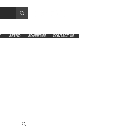
8641-1039 and 8742-5434
Y
ASTRO
ADVERTISE
CONTACT US