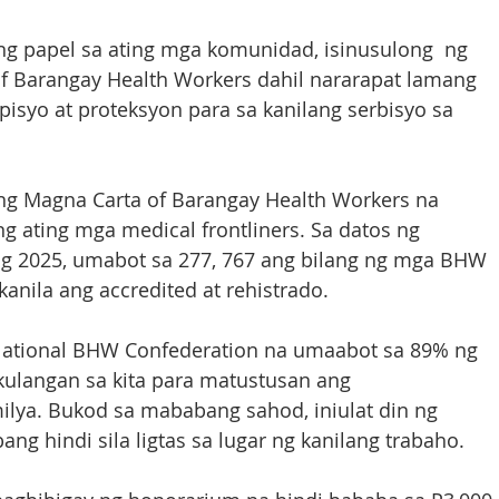
ang papel sa ating mga komunidad, isinusulong  ng 
f Barangay Health Workers dahil nararapat lamang 
isyo at proteksyon para sa kanilang serbisyo sa 
ang Magna Carta of Barangay Health Workers na 
g ating mga medical frontliners. Sa datos ng 
g 2025, umabot sa 277, 767 ang bilang ng mga BHW 
kanila ang accredited at rehistrado.
National BHW Confederation na umaabot sa 89% ng 
langan sa kita para matustusan ang 
lya. Bukod sa mababang sahod, iniulat din ng 
g hindi sila ligtas sa lugar ng kanilang trabaho. 