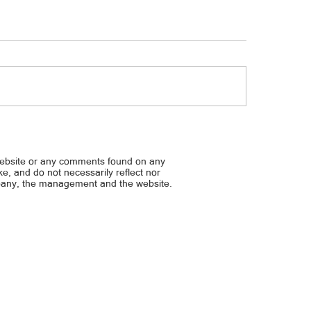
pahiya sa social media, may
DOH Sec. Pujalte, sibak ‘pa
usahan
napatunayang lulong sa cas
website or any comments found on any
ike, and do not necessarily reflect nor
mpany, the management and the website.