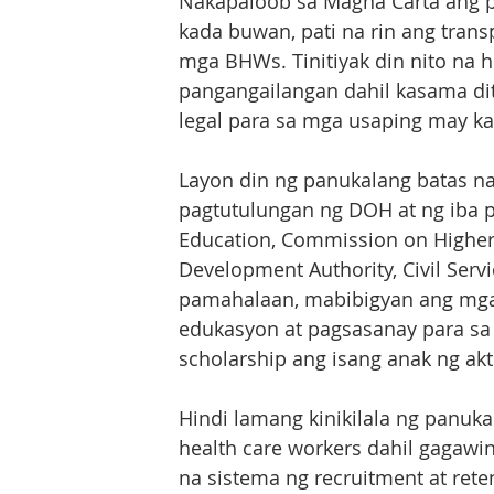
Nakapaloob sa Magna Carta ang p
kada buwan, pati na rin ang transp
mga BHWs. Tinitiyak din nito na 
pangangailangan dahil kasama dit
legal para sa mga usaping may ka
Layon din ng panukalang batas na
pagtutulungan ng DOH at ng iba 
Education, Commission on Higher 
Development Authority, Civil Ser
pamahalaan, mabibigyan ang mga
edukasyon at pagsasanay para sa
scholarship ang isang anak ng ak
Hindi lamang kinikilala ng panuka
health care workers dahil gagawi
na sistema ng recruitment at reten