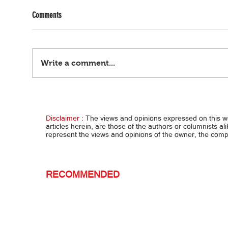
Comments
Write a comment...
Pinahabang validity ng pasaporte at
Pagpa
lisensya, malaking ginhawa sa Pinoy
kapar
Disclaimer :
The views and opinions expressed on this 
articles herein, are those of the authors or columnists al
represent the views and opinions of the owner, the co
RECOMMENDED