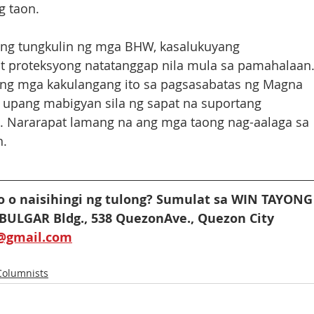
 taon. 
n ng tungkulin ng mga BHW, kasalukuyang 
at proteksyong natatanggap nila mula sa pamahalaan.
ang mga kakulangang ito sa pagsasabatas ng Magna 
 upang mabigyan sila ng sapat na suportang 
o. Nararapat lamang na ang mga taong nag-aalaga sa 
n.
 o naisihingi ng tulong? Sumulat sa WIN TAYONG
 BULGAR Bldg., 538 QuezonAve., Quezon City
r@gmail.com
Columnists