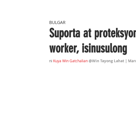
BULGAR
Suporta at proteksyo
worker, isinusulong
ni 
Kuya Win Gatchalian
@Win Tayong Lahat
 | Mar