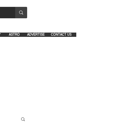
8641-1039 and 8742-5434
Y
ASTRO
ADVERTISE
CONTACT US