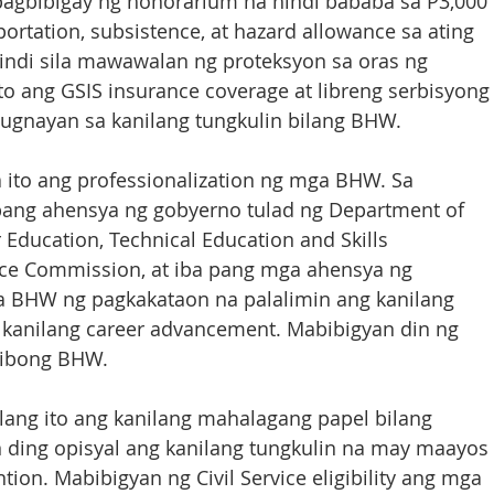
agbibigay ng honorarium na hindi bababa sa P3,000 
ortation, subsistence, at hazard allowance sa ating 
hindi sila mawawalan ng proteksyon sa oras ng 
o ang GSIS insurance coverage at libreng serbisyong
ugnayan sa kanilang tungkulin bilang BHW.
 ito ang professionalization ng mga BHW. Sa 
pang ahensya ng gobyerno tulad ng Department of 
Education, Technical Education and Skills 
vice Commission, at iba pang mga ahensya ng 
 BHW ng pagkakataon na palalimin ang kanilang 
 kanilang career advancement. Mabibigyan din ng 
tibong BHW. 
lang ito ang kanilang mahalagang papel bilang 
n ding opisyal ang kanilang tungkulin na may maayos 
tion. Mabibigyan ng Civil Service eligibility ang mga 