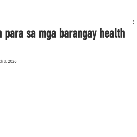
n para sa mga barangay health
ch 3,
 2026