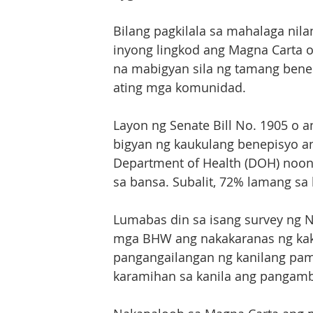
Bilang pagkilala sa mahalaga nil
inyong lingkod ang Magna Carta o
na mabigyan sila ng tamang benep
ating mga komunidad.  
Layon ng Senate Bill No. 1905 o 
bigyan ng kaukulang benepisyo an
Department of Health (DOH) noon
sa bansa. Subalit, 72% lamang sa 
Lumabas din sa isang survey ng 
mga BHW ang nakakaranas ng kaku
pangangailangan ng kanilang pami
karamihan sa kanila ang pangamban