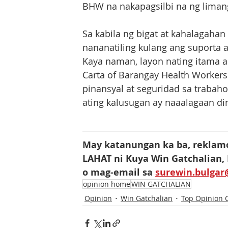
BHW na nakapagsilbi na ng limang
Sa kabila ng bigat at kahalagaha
nananatiling kulang ang suporta 
Kaya naman, layon nating itama 
Carta of Barangay Health Workers
pinansyal at seguridad sa trabah
ating kalusugan ay naaalagaan di
May katanungan ka ba, reklamo
LAHAT ni Kuya Win Gatchalian,
o mag-email sa 
surewin.bulga
opinion home
WIN GATCHALIAN
Opinion
Win Gatchalian
Top Opinion 