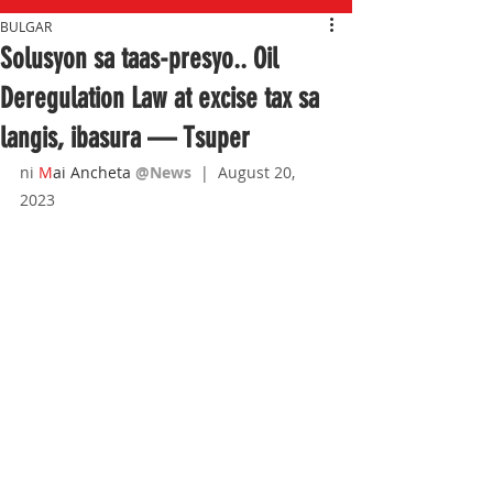
BULGAR
Solusyon sa taas-presyo.. Oil
Deregulation Law at excise tax sa
langis, ibasura — Tsuper
ni 
M
ai Ancheta 
@News
|  August 20, 
2023