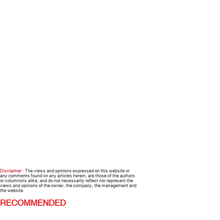
Disclaimer :
The views and opinions expressed on this website or
any comments found on any articles herein, are those of the authors
or columnists alike, and do not necessarily reflect nor represent the
views and opinions of the owner, the company, the management and
the website.
RECOMMENDED