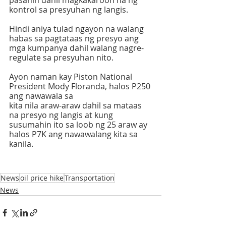
pasanin dahil magkakaroon na ng 
kontrol sa presyuhan ng langis.
Hindi aniya tulad ngayon na walang 
habas sa pagtataas ng presyo ang 
mga kumpanya dahil walang nagre-
regulate sa presyuhan nito.
Ayon naman kay Piston National 
President Mody Floranda, halos P250 
ang nawawala sa 
kita nila araw-araw dahil sa mataas 
na presyo ng langis at kung 
susumahin ito sa loob ng 25 araw ay 
halos P7K ang nawawalang kita sa 
kanila.
News
oil price hike
Transportation
News