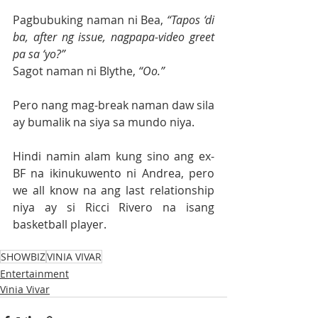
Pagbubuking naman ni Bea, 
“Tapos ‘di 
ba, after ng issue, nagpapa-video greet 
pa sa ‘yo?”
Sagot naman ni Blythe, 
“Oo.”
Pero nang mag-break naman daw sila 
ay bumalik na siya sa mundo niya.
Hindi namin alam kung sino ang ex-
BF na ikinukuwento ni Andrea, pero 
we all know na ang last relationship 
niya ay si Ricci Rivero na isang 
basketball player.
SHOWBIZ
VINIA VIVAR
Entertainment
Vinia Vivar