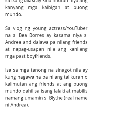
sa isang lalaki ay kinalimutan niya ang 
kanyang mga kaibigan at buong 
mundo.
Sa vlog ng young actress/YouTuber 
na si Bea Borres ay kasama niya si 
Andrea and dalawa pa nilang friends 
at napag-usapan nila ang kanilang 
mga past boyfriends.
Isa sa mga tanong na sinagot nila ay 
kung nagawa na ba nilang talikuran o 
kalimutan ang friends at ang buong 
mundo dahil sa isang lalaki at mabilis 
namang umamin si Blythe (real name 
ni Andrea).