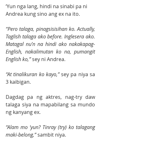
‘Yun nga lang, hindi na sinabi pa ni 
Andrea kung sino ang ex na ito.
“Pero talaga, pinagsisisihan ko. Actually, 
Taglish talaga ako before. Inglesera ako. 
Matagal nu’n na hindi ako nakakapag-
English, nakalimutan ko na, pumangit 
English ko,” 
sey ni Andrea.
“At tinalikuran ko kayo,” 
sey pa niya sa 
3 kaibigan.
Dagdag pa ng aktres, nag-try daw 
talaga siya na mapabilang sa mundo 
ng kanyang ex.
“Alam mo ‘yun? Tinray (try) ko talagang 
maki-belong,” 
sambit niya.