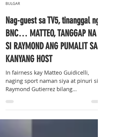
BULGAR
Nag-guest sa TV5, tinanggal ng
BNC… MATTEO, TANGGAP NA
SI RAYMOND ANG PUMALIT SA
KANYANG HOST
In fairness kay Matteo Guidicelli,
naging sport naman siya at pinuri si
Raymond Gutierrez bilang
pinakabagong anchor ng Agenda ng
Bilyonaryo News Channel (BNC).