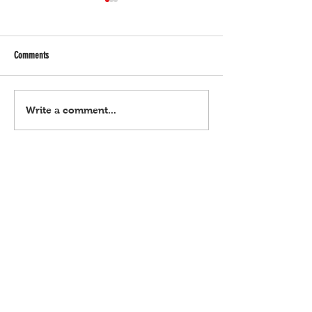
Comments
Bagyong Maymay, hataw
Habal-habal driver, ku
Write a comment...
shabu