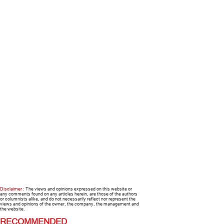
Disclaimer :
The views and opinions expressed on this website or
any comments found on any articles herein, are those of the authors
or columnists alike, and do not necessarily reflect nor represent the
views and opinions of the owner, the company, the management and
the website.
RECOMMENDED