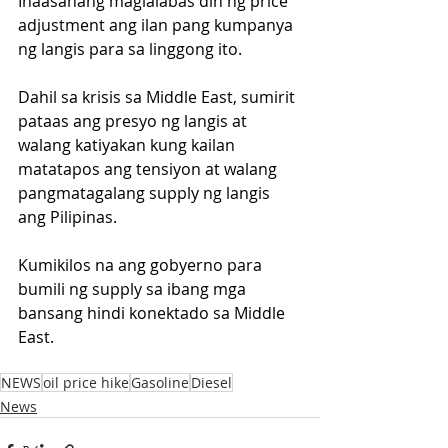
Inaasahang maglalabas din ng price 
adjustment ang ilan pang kumpanya 
ng langis para sa linggong ito.
Dahil sa krisis sa Middle East, sumirit 
pataas ang presyo ng langis at 
walang katiyakan kung kailan 
matatapos ang tensiyon at walang 
pangmatagalang supply ng langis 
ang Pilipinas.
Kumikilos na ang gobyerno para 
bumili ng supply sa ibang mga 
bansang hindi konektado sa Middle 
East.
NEWS
oil price hike
Gasoline
Diesel
News