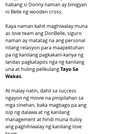
habang si Donny naman ay binigyan 
ni Belle ng wooden cross.
Kaya naman kahit maghiwalay muna 
as love team ang DonBelle, siguro 
naman ay matatag na ang personal 
nilang relasyon para maapektuhan 
pa ng kanilang pagkakani-kanya ng 
landas pagkatapos nga ng kanilang 
una at huling pelikulang 
Tayo Sa 
Wakas
.
At malay natin, dahil sa success 
ngayon ng movie na pinipilahan sa 
mga sinehan, baka magbago pa ang 
isip ng dalawa at ng kanilang 
management at hindi muna ituloy 
ang paghihiwalay ng kanilang love 
team.