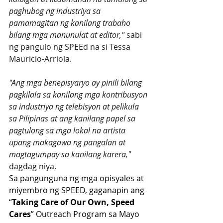
paghubog ng industriya sa 
pamamagitan ng kanilang trabaho 
bilang mga manunulat at editor," 
sabi 
ng pangulo ng SPEEd na si Tessa 
Mauricio-Arriola.
"Ang mga benepisyaryo ay pinili bilang 
pagkilala sa kanilang mga kontribusyon 
sa industriya ng telebisyon at pelikula 
sa Pilipinas at ang kanilang papel sa 
pagtulong sa mga lokal na artista 
upang makagawa ng pangalan at 
magtagumpay sa kanilang karera," 
dagdag niya.
Sa pangunguna ng mga opisyales at 
miyembro ng SPEED, gaganapin ang 
“
Taking Care of Our Own, Speed 
Cares
” Outreach Program sa Mayo 