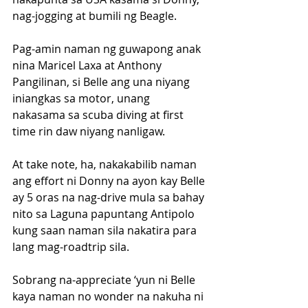
nag-jogging at bumili ng Beagle.
Pag-amin naman ng guwapong anak 
nina Maricel Laxa at Anthony 
Pangilinan, si Belle ang una niyang 
iniangkas sa motor, unang 
nakasama sa scuba diving at first 
time rin daw niyang nanligaw.
At take note, ha, nakakabilib naman 
ang effort ni Donny na ayon kay Belle 
ay 5 oras na nag-drive mula sa bahay 
nito sa Laguna papuntang Antipolo 
kung saan naman sila nakatira para 
lang mag-roadtrip sila.
Sobrang na-appreciate ‘yun ni Belle 
kaya naman no wonder na nakuha ni 