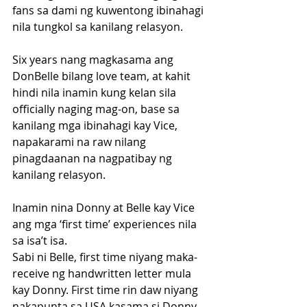
fans sa dami ng kuwentong ibinahagi 
nila tungkol sa kanilang relasyon.
Six years nang magkasama ang 
DonBelle bilang love team, at kahit 
hindi nila inamin kung kelan sila 
officially naging mag-on, base sa 
kanilang mga ibinahagi kay Vice, 
napakarami na raw nilang 
pinagdaanan na nagpatibay ng 
kanilang relasyon.
Inamin nina Donny at Belle kay Vice 
ang mga ‘first time’ experiences nila 
sa isa’t isa.
Sabi ni Belle, first time niyang maka-
receive ng handwritten letter mula 
kay Donny. First time rin daw niyang 
nakapunta sa USA kasama si Donny, 