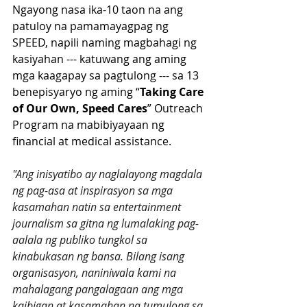
Ngayong nasa ika-10 taon na ang 
patuloy na pamamayagpag ng 
SPEED, napili naming magbahagi ng 
kasiyahan --- katuwang ang aming 
mga kaagapay sa pagtulong --- sa 13 
benepisyaryo ng aming “
Taking Care 
of Our Own, Speed Cares
” Outreach 
Program na mabibiyayaan ng 
financial at medical assistance.
"Ang inisyatibo ay naglalayong magdala 
ng pag-asa at inspirasyon sa mga 
kasamahan natin sa entertainment 
journalism sa gitna ng lumalaking pag-
aalala ng publiko tungkol sa 
kinabukasan ng bansa. Bilang isang 
organisasyon, naniniwala kami na 
mahalagang pangalagaan ang mga 
kaibigan at kasamahan na tumulong sa 