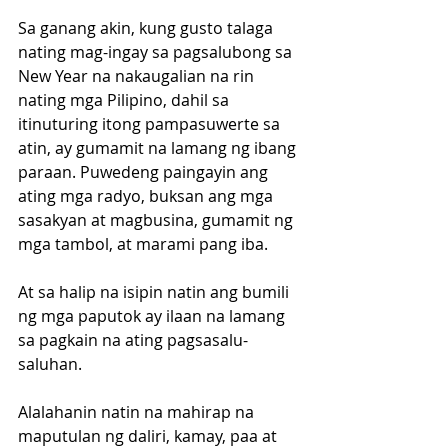
Sa ganang akin, kung gusto talaga 
nating mag-ingay sa pagsalubong sa 
New Year na nakaugalian na rin 
nating mga Pilipino, dahil sa 
itinuturing itong pampasuwerte sa 
atin, ay gumamit na lamang ng ibang 
paraan. Puwedeng paingayin ang 
ating mga radyo, buksan ang mga 
sasakyan at magbusina, gumamit ng 
mga tambol, at marami pang iba.
At sa halip na isipin natin ang bumili 
ng mga paputok ay ilaan na lamang 
sa pagkain na ating pagsasalu-
saluhan.
Alalahanin natin na mahirap na 
maputulan ng daliri, kamay, paa at 