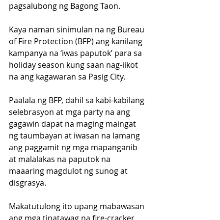
pagsalubong ng Bagong Taon. 
Kaya naman sinimulan na ng Bureau 
of Fire Protection (BFP) ang kanilang 
kampanya na ‘iwas paputok’ para sa 
holiday season kung saan nag-iikot 
na ang kagawaran sa Pasig City.
Paalala ng BFP, dahil sa kabi-kabilang 
selebrasyon at mga party na ang 
gagawin dapat na maging maingat 
ng taumbayan at iwasan na lamang 
ang paggamit ng mga mapanganib 
at malalakas na paputok na 
maaaring magdulot ng sunog at 
disgrasya.
Makatutulong ito upang mabawasan 
ang mga tinatawag na fire-cracker 