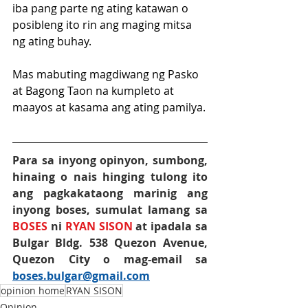
iba pang parte ng ating katawan o 
posibleng ito rin ang maging mitsa 
ng ating buhay.
Mas mabuting magdiwang ng Pasko 
at Bagong Taon na kumpleto at 
maayos at kasama ang ating pamilya.
Para sa inyong opinyon, sumbong, 
hinaing o nais hinging tulong ito 
ang pagkakataong marinig ang 
inyong boses, sumulat lamang sa 
BOSES
 ni 
RYAN SISON
at ipadala sa 
Bulgar Bldg. 538 Quezon Avenue, 
Quezon City o mag-email sa 
boses.bulgar@gmail.com
opinion home
RYAN SISON
Opinion