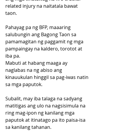
related injury na naitatala bawat 
taon.
Pahayag pa ng BFP, maaaring 
salubungin ang Bagong Taon sa 
pamamagitan ng paggamit ng mga 
pampaingay na kaldero, torotot at 
iba pa.
Mabuti at habang maaga ay 
naglabas na ng abiso ang 
kinauukulan hinggil sa pag-iwas natin 
sa mga paputok.
Subalit, may iba talaga na sadyang 
matitigas ang ulo na nagsisimula na 
ring mag-ipon ng kanilang mga 
paputok at itinatago pa ito paisa-isa 
sa kanilang tahanan.