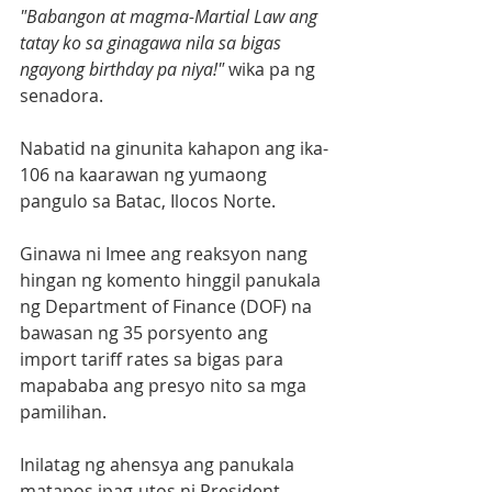
"Babangon at magma-Martial Law ang 
tatay ko sa ginagawa nila sa bigas 
ngayong birthday pa niya!"
 wika pa ng 
senadora.
Nabatid na ginunita kahapon ang ika-
106 na kaarawan ng yumaong 
pangulo sa Batac, Ilocos Norte.
Ginawa ni Imee ang reaksyon nang 
hingan ng komento hinggil panukala 
ng Department of Finance (DOF) na 
bawasan ng 35 porsyento ang 
import tariff rates sa bigas para 
mapababa ang presyo nito sa mga 
pamilihan.
Inilatag ng ahensya ang panukala 
matapos ipag-utos ni President 