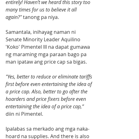
entirely! Haven’t we heard this story too 
many times for us to believe it all 
again?"
 tanong pa niya.
Samantala, inihayag naman ni 
Senate Minority Leader Aquilino 
'Koko' Pimentel III na dapat gumawa 
ng maraming mga paraan bago pa 
man ipataw ang price cap sa bigas.
"Yes, better to reduce or eliminate tariffs 
first before even entertaining the idea of 
a price cap. Also, better to go after the 
hoarders and price fixers before even 
entertaining the idea of a price cap,”
diin ni Pimentel.
Ipalabas sa merkado ang mga naka-
hoard na supplies. And there is also 