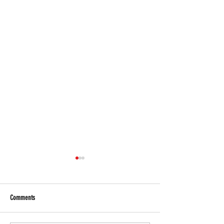
Comments
Bagyong Maymay, hataw