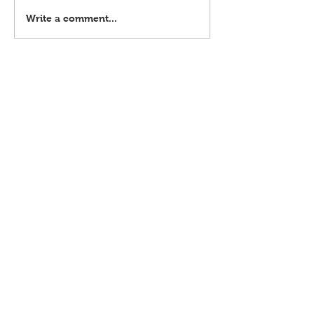
Habal-habal driver, ku
Write a comment...
shabu