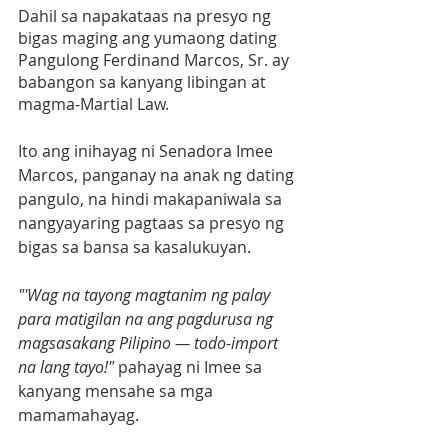
Dahil sa napakataas na presyo ng 
bigas maging ang yumaong dating 
Pangulong Ferdinand Marcos, Sr. ay 
babangon sa kanyang libingan at 
magma-Martial Law.
Ito ang inihayag ni Senadora Imee 
Marcos, panganay na anak ng dating 
pangulo, na hindi makapaniwala sa 
nangyayaring pagtaas sa presyo ng 
bigas sa bansa sa kasalukuyan.
"'Wag na tayong magtanim ng palay 
para matigilan na ang pagdurusa ng 
magsasakang Pilipino — todo-import 
na lang tayo!"
 pahayag ni Imee sa 
kanyang mensahe sa mga 
mamamahayag.