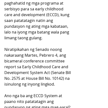
paghahatid ng mga programa at 
serbisyo para sa early childhood 
care and development (ECCD), kung 
saan patatatagin natin ang 
pundasyon ng ating mga kabataan, 
lalo na iyong mga batang wala pang 
limang taong gulang. 
Niratipikahan ng Senado noong 
nakaraang Martes, Pebrero 4, ang 
bicameral conference committee 
report sa Early Childhood Care and 
Development System Act (Senate Bill 
No. 2575 at House Bill No. 10142) na 
isinulong ng inyong lingkod. 
Ano nga ba ang ECCD System at 
paano nito patatatagin ang 
pundasyon ng ating mga mag-aaral? 