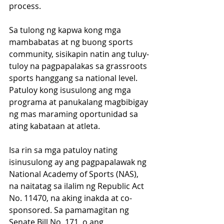
process.
Sa tulong ng kapwa kong mga 
mambabatas at ng buong sports 
community, sisikapin natin ang tuluy-
tuloy na pagpapalakas sa grassroots 
sports hanggang sa national level. 
Patuloy kong isusulong ang mga 
programa at panukalang magbibigay 
ng mas maraming oportunidad sa 
ating kabataan at atleta.
Isa rin sa mga patuloy nating 
isinusulong ay ang pagpapalawak ng 
National Academy of Sports (NAS), 
na naitatag sa ilalim ng Republic Act 
No. 11470, na aking inakda at co-
sponsored. Sa pamamagitan ng 
Senate Bill No. 171, o ang 