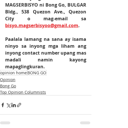
MAGSERBISYO ni Bong Go, BULGAR 
Bldg., 538 Quezon Ave., Quezon 
City o mag-email sa 
bisyo.magserbisyoo@gmail.com
.
Paalala lamang na sana ay isama 
ninyo sa inyong mga liham ang 
inyong contact number upang mas 
madali namin kayong 
mapaglingkuran.
opinion home
BONG GO
Opinion
Bong Go
Top Opinion Columnists