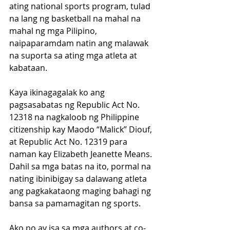
ating national sports program, tulad 
na lang ng basketball na mahal na 
mahal ng mga Pilipino, 
naipaparamdam natin ang malawak 
na suporta sa ating mga atleta at 
kabataan.
Kaya ikinagagalak ko ang 
pagsasabatas ng Republic Act No. 
12318 na nagkaloob ng Philippine 
citizenship kay Maodo “Malick” Diouf, 
at Republic Act No. 12319 para 
naman kay Elizabeth Jeanette Means. 
Dahil sa mga batas na ito, pormal na 
nating ibinibigay sa dalawang atleta 
ang pagkakataong maging bahagi ng 
bansa sa pamamagitan ng sports.
Ako po ay isa sa mga authors at co-