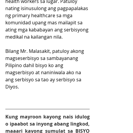
health workers sa lugar. Patuloy 
nating isinusulong ang pagpapalakas 
ng primary healthcare sa mga 
komunidad upang mas mailapit sa 
ating mga kababayan ang serbisyong 
medikal na kailangan nila.
Bilang Mr. Malasakit, patuloy akong 
magseserbisyo sa sambayanang 
Pilipino dahil bisyo ko ang 
magserbisyo at naniniwala ako na 
ang serbisyo sa tao ay serbisyo sa 
Diyos.
Kung mayroon kayong nais idulog 
o ipaabot sa inyong abang lingkod, 
maaari kayong sumulat sa BISYO 