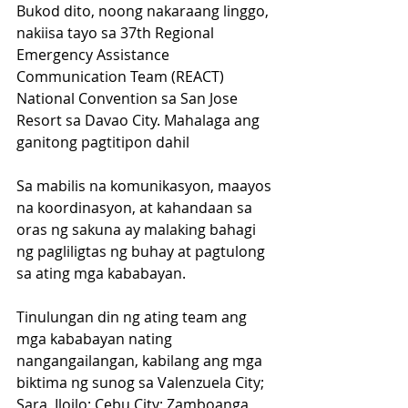
Bukod dito, noong nakaraang linggo, 
nakiisa tayo sa 37th Regional 
Emergency Assistance 
Communication Team (REACT) 
National Convention sa San Jose 
Resort sa Davao City. Mahalaga ang 
ganitong pagtitipon dahil 
Sa mabilis na komunikasyon, maayos 
na koordinasyon, at kahandaan sa 
oras ng sakuna ay malaking bahagi 
ng pagliligtas ng buhay at pagtulong 
sa ating mga kababayan.
Tinulungan din ng ating team ang 
mga kababayan nating 
nangangailangan, kabilang ang mga 
biktima ng sunog sa Valenzuela City; 
Sara, Iloilo; Cebu City; Zamboanga 