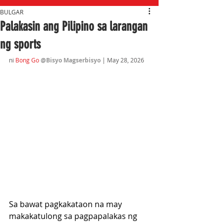
BULGAR
Palakasin ang Pilipino sa larangan
ng sports
ni 
Bong Go
@Bisyo Magserbisyo
 | May 28,
 2026
Sa bawat pagkakataon na may 
makakatulong sa pagpapalakas ng 