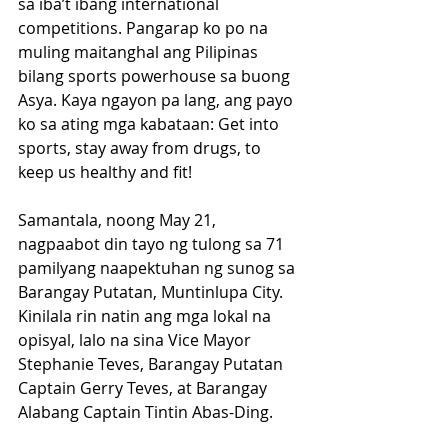
sa iba’t ibang international 
competitions. Pangarap ko po na 
muling maitanghal ang Pilipinas 
bilang sports powerhouse sa buong 
Asya. Kaya ngayon pa lang, ang payo 
ko sa ating mga kabataan: Get into 
sports, stay away from drugs, to 
keep us healthy and fit!
Samantala, noong May 21, 
nagpaabot din tayo ng tulong sa 71 
pamilyang naapektuhan ng sunog sa 
Barangay Putatan, Muntinlupa City. 
Kinilala rin natin ang mga lokal na 
opisyal, lalo na sina Vice Mayor 
Stephanie Teves, Barangay Putatan 
Captain Gerry Teves, at Barangay 
Alabang Captain Tintin Abas-Ding. 