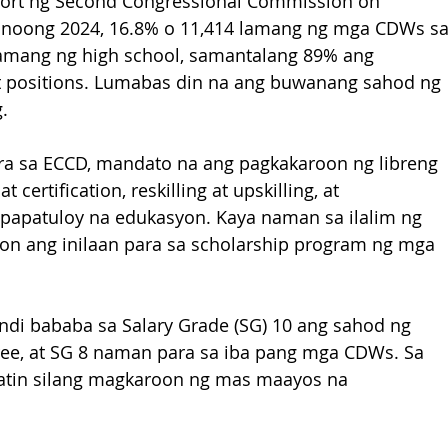
ort ng Second Congressional Commission on 
 noong 2024, 16.8% o 11,414 lamang ng mga CDWs sa
amang ng high school, samantalang 89% ang 
 positions. Lumabas din na ang buwanang sahod ng 
.
para sa ECCD, mandato na ang pagkakaroon ng libreng 
ertification, reskilling at upskilling, at 
gpapatuloy na edukasyon. Kaya naman sa ilalim ng 
ion ang inilaan para sa scholarship program ng mga 
ndi bababa sa Salary Grade (SG) 10 ang sahod ng 
e, at SG 8 naman para sa iba pang mga CDWs. Sa 
atin silang magkaroon ng mas maayos na 