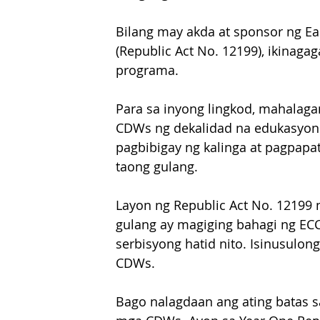
Bilang may akda at sponsor ng E
(Republic Act No. 12199), ikinag
programa.
Para sa inyong lingkod, mahalaga
CDWs ng dekalidad na edukasyon a
pagbibigay ng kalinga at pagpap
taong gulang.
Layon ng Republic Act No. 12199 
gulang ay magiging bahagi ng EC
serbisyong hatid nito. Isinusulon
CDWs.
Bago nalagdaan ang ating batas 