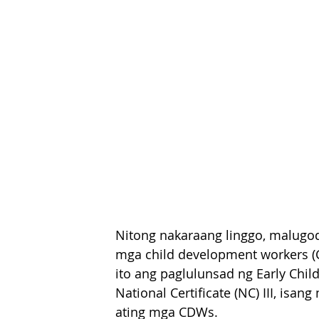
Nitong nakaraang linggo, malugod
mga child development workers (
ito ang paglulunsad ng Early Chi
National Certificate (NC) III, is
ating mga CDWs.