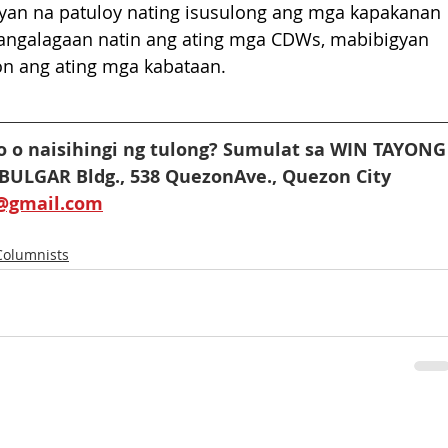
an na patuloy nating isusulong ang mga kapakanan 
ngalagaan natin ang ating mga CDWs, mabibigyan 
on ang ating mga kabataan.
 o naisihingi ng tulong? Sumulat sa WIN TAYONG
 BULGAR Bldg., 538 QuezonAve., Quezon City
r@gmail.com
Columnists