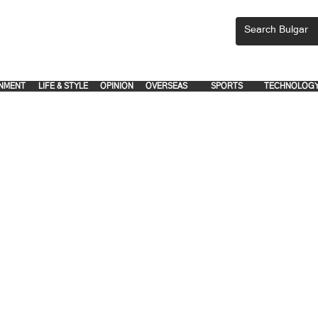
CEMENTS, PLEASE EMAIL 'adsbulgar1991@gmail.com' or call 8712-2883, 
.
.
NMENT
LIFE & STYLE
OPINION
OVERSEAS
SPORTS
TECHNOLOG