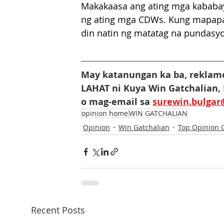
Makakaasa ang ating mga kababay
ng ating mga CDWs. Kung mapapa
din natin ng matatag na pundasy
May katanungan ka ba, reklamo
LAHAT ni Kuya Win Gatchalian,
o mag-email sa 
surewin.bulga
opinion home
WIN GATCHALIAN
Opinion
Win Gatchalian
Top Opinion 
Recent Posts