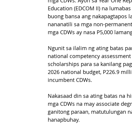
mga CDWs. Ayon sa Year One Rep
Education (EDCOM II) na lumabas
buong bansa ang nakapagtapos l
nananatili sa mga non-permanent
mga CDWs ay nasa P5,000 lamang
Ngunit sa ilalim ng ating batas 
national competency assessment at c
scholarships para sa kanilang pa
2026 national budget, P226.9 mill
incumbent CDWs.
Nakasaad din sa ating batas na hi
mga CDWs na may associate degre
ganitong paraan, matutulungan n
hanapbuhay.