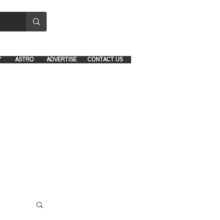
8641-1039 and 8742-5434
Y
ASTRO
ADVERTISE
CONTACT US