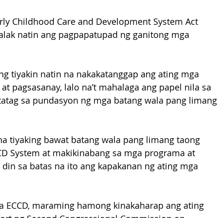
arly Childhood Care and Development System Act 
agalak natin ang pagpapatupad ng ganitong mga 
ng tiyakin natin na nakakatanggap ang ating mga 
t pagsasanay, lalo na’t mahalaga ang papel nila sa 
atatag sa pundasyon ng mga batang wala pang limang
na tiyaking bawat batang wala pang limang taong 
CD System at makikinabang sa mga programa at 
g din sa batas na ito ang kapakanan ng ating mga 
sa ECCD, maraming hamong kinakaharap ang ating 