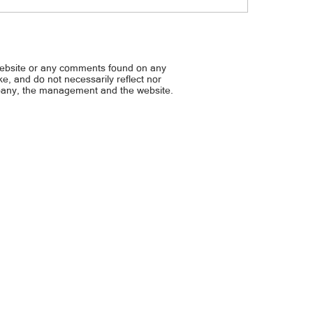
 ng same-sex partner sa ibang
Special education para sa 
 walang bisa sa ‘Pinas
eskwelahan
website or any comments found on any
ike, and do not necessarily reflect nor
mpany, the management and the website.