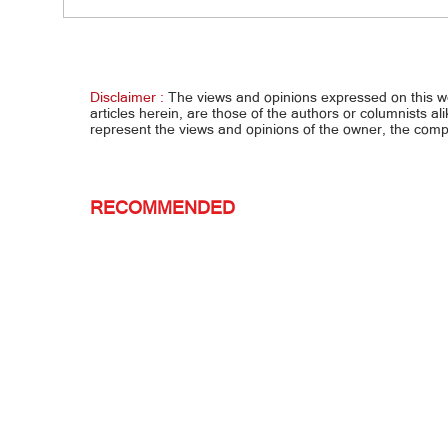
Pag-aresto kay Sen. Dela Rosa, fake
Kasal
news, mga anti-Duterte, nanlumo
bansa,
Disclaimer :
The views and opinions expressed on this 
articles herein, are those of the authors or columnists al
represent the views and opinions of the owner, the co
RECOMMENDED