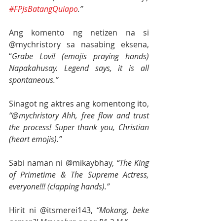
#FPJsBatangQuiapo
.”
Ang komento ng netizen na si 
@mychristory sa nasabing eksena, 
“
Grabe Lovi! (emojis praying hands) 
Napakahusay. Legend says, it is all 
spontaneous.”
Sinagot ng aktres ang komentong ito, 
“@mychristory Ahh, free flow and trust 
the process! Super thank you, Christian 
(heart emojis).”
Sabi naman ni @mikaybhay, 
“The King 
of Primetime & The Supreme Actress, 
everyone!!! (clapping hands).”
Hirit ni @itsmerei143, 
“Mokang, beke 