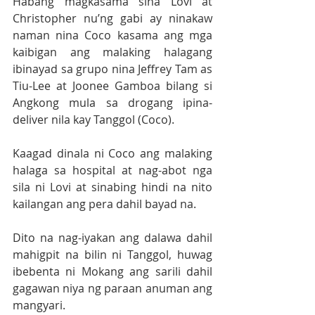
Habang magkasama sina Lovi at 
Christopher nu’ng gabi ay ninakaw 
naman nina Coco kasama ang mga 
kaibigan ang malaking halagang 
ibinayad sa grupo nina Jeffrey Tam as 
Tiu-Lee at Joonee Gamboa bilang si 
Angkong mula sa drogang ipina-
deliver nila kay Tanggol (Coco).
Kaagad dinala ni Coco ang malaking 
halaga sa hospital at nag-abot nga 
sila ni Lovi at sinabing hindi na nito 
kailangan ang pera dahil bayad na.
Dito na nag-iyakan ang dalawa dahil 
mahigpit na bilin ni Tanggol, huwag 
ibebenta ni Mokang ang sarili dahil 
gagawan niya ng paraan anuman ang 
mangyari.