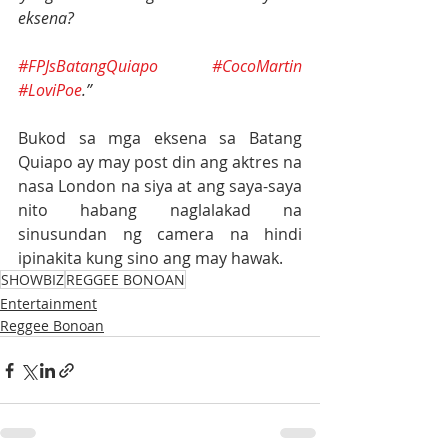
eksena? 
#FPJsBatangQuiapo
#CocoMartin
#LoviPoe
.”
Bukod sa mga eksena sa Batang 
Quiapo ay may post din ang aktres na 
nasa London na siya at ang saya-saya 
nito habang naglalakad na 
sinusundan ng camera na hindi 
ipinakita kung sino ang may hawak.
SHOWBIZ
REGGEE BONOAN
Entertainment
Reggee Bonoan