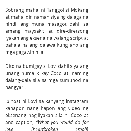
Sobrang mahal ni Tanggol si Mokang 
at mahal din naman siya ng dalaga na 
hindi lang muna masagot dahil sa 
amang maysakit at dire-diretsong 
iyakan ang eksena na walang script at 
bahala na ang dalawa kung ano ang 
mga gagawin nila. 
Dito na bumigay si Lovi dahil siya ang 
unang humalik kay Coco at inaming 
dalang-dala sila sa mga sumunod na 
nangyari.
Ipinost ni Lovi sa kanyang Instagram 
kahapon nang hapon ang video ng 
eksenang nag-iiyakan sila ni Coco at 
ang caption, 
“What you would do for 
love (heartbroken emoji) 