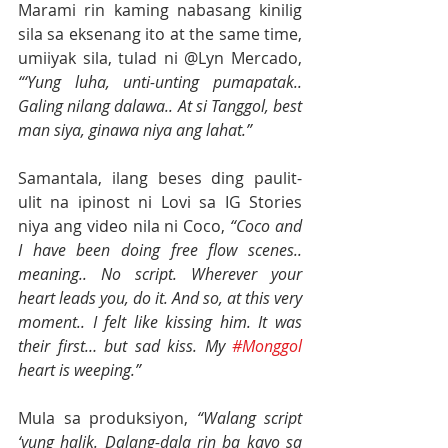
Marami rin kaming nabasang kinilig 
sila sa eksenang ito at the same time, 
umiiyak sila, tulad ni @Lyn Mercado, 
“‘Yung luha, unti-unting pumapatak.. 
Galing nilang dalawa.. At si Tanggol, best 
man siya, ginawa niya ang lahat.”
Samantala, ilang beses ding paulit-
ulit na ipinost ni Lovi sa IG Stories 
niya ang video nila ni Coco, 
“Coco and 
I have been doing free flow scenes.. 
meaning.. No script. Wherever your 
heart leads you, do it. And so, at this very 
moment.. I felt like kissing him. It was 
their first… but sad kiss. My 
#Monggol
heart is weeping.”
Mula sa produksiyon, 
“Walang script 
‘yung halik. Dalang-dala rin ba kayo sa 