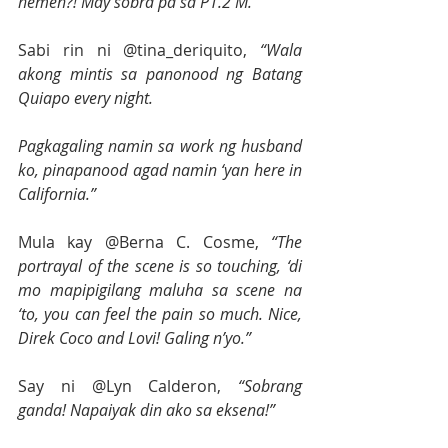
nemen?! May sobra pa sa P1.2 M.”
Sabi rin ni @tina_deriquito, 
“Wala 
akong mintis sa panonood ng Batang 
Quiapo every night. 
Pagkagaling namin sa work ng husband 
ko, pinapanood agad namin ‘yan here in 
California.”
Mula kay @Berna C. Cosme, 
“The 
portrayal of the scene is so touching, ‘di 
mo mapipigilang maluha sa scene na 
‘to, you can feel the pain so much. Nice, 
Direk Coco and Lovi! Galing n’yo.”
Say ni @Lyn Calderon, 
“Sobrang 
ganda! Napaiyak din ako sa eksena!”