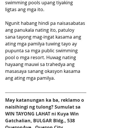
swimming pools upang tiyaking 
ligtas ang mga ito.
Ngunit habang hindi pa naisasabatas 
ang panukala nating ito, patuloy 
sana tayong mag-ingat kasama ang 
ating mga pamilya tuwing tayo ay 
pupunta sa mga public swimming 
pool o mga resort. Huwag nating 
hayaang mauwi sa trahedya ang 
masasaya sanang okasyon kasama 
ang ating mga pamilya. 
May katanungan ka ba, reklamo o 
naisihingi ng tulong? Sumulat sa 
WIN TAYONG LAHAT ni Kuya Win 
Gatchalian, BULGAR Bldg., 538 
QuezonAve., Quezon City