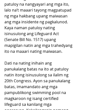
patuloy na nangyayari ang mga ito, 
lalo na’t maaari tayong magpatupad 
ng mga hakbang upang maiwasan 
ang mga insidente ng pagkalunod. 
Kaya naman patuloy nating 
isinusulong ang Lifeguard Act 
(Senate Bill No. 1517) upang 
mapigilan natin ang mga trahedyang 
ito na maaari nating maiwasan.
Dati na nating inihain ang 
panukalang batas na ito at patuloy 
natin itong isinusulong sa ilalim ng 
20th Congress. Ayon sa panukalang 
batas, imamandato ang mga 
pampublikong swimming pool na 
magkaroon ng isang certified 
lifeguard sa kanilang mga 