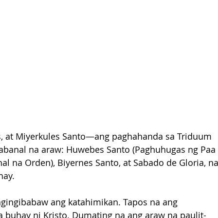
es, at Miyerkules Santo—ang paghahanda sa Triduum 
akabanal na araw: Huwebes Santo (Paghuhugas ng Paa 
nal na Orden), Biyernes Santo, at Sabado de Gloria, na
hay.
ngingibabaw ang katahimikan. Tapos na ang 
a buhay ni Kristo. Dumating na ang araw na paulit-