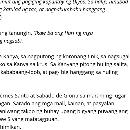
pinilit ang pagiging kapantay ng Diyos. Sa halip, hinubad 
ing katulad ng tao, at nagpakumbaba hanggang 
)
ang tanungin, 
“Ikaw ba ang Hari ng mga 
g nagsabi.”
 Kanya, sa nagputong ng koronang tinik, sa nagsugal
o sa Kanya sa krus. Sa Kanyang pitong huling salita, 
kababaang-loob, at pag-ibig hanggang sa huling 
yernes Santo at Sabado de Gloria sa maraming lugar 
gan. Sarado ang mga mall, kainan, at pasyalan. 
raniwang takbo ng buhay upang bigyang puwang ang 
naw Siyang matatagpuan.
ahimikan.