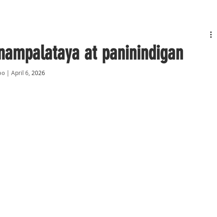
nampalataya at paninindigan
o 
| April 6,
 2026