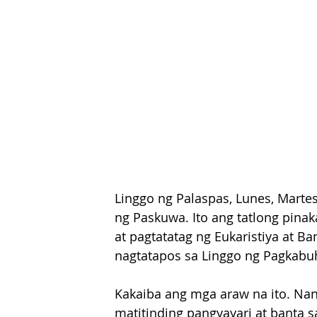
Linggo ng Palaspas, Lunes, Mart
ng Paskuwa. Ito ang tatlong pin
at pagtatatag ng Eukaristiya at Ba
nagtatapos sa Linggo ng Pagkabu
Kakaiba ang mga araw na ito. Na
matitinding pangyayari at banta s