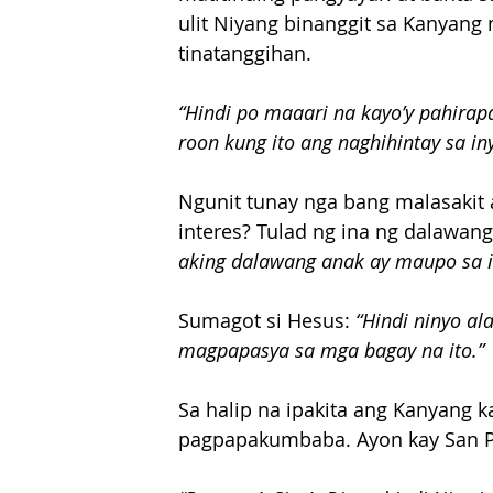
ulit Niyang binanggit sa Kanyang 
tinatanggihan.
“Hindi po maaari na kayo’y pahira
roon kung ito ang naghihintay sa in
Ngunit tunay nga bang malasakit a
interes? Tulad ng ina ng dalawang
aking dalawang anak ay maupo sa i
Sumagot si Hesus: 
“Hindi ninyo al
magpapasya sa mga bagay na ito.”
Sa halip na ipakita ang Kanyang k
pagpapakumbaba. Ayon kay San P