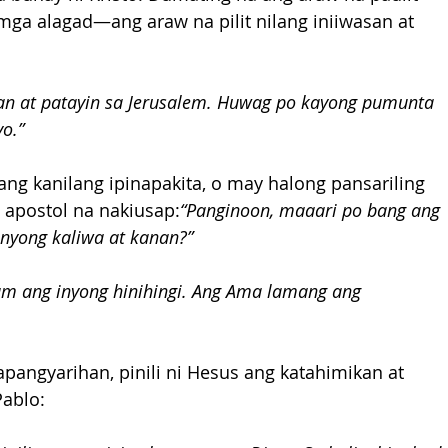
mga alagad—ang araw na pilit nilang iniiwasan at 
pan at patayin sa Jerusalem. Huwag po kayong pumunta 
yo.”
ng kanilang ipinapakita, o may halong pansariling 
 apostol na nakiusap:
“Panginoon, maaari po bang ang 
nyong kaliwa at kanan?”
am ang inyong hinihingi. Ang Ama lamang ang 
apangyarihan, pinili ni Hesus ang katahimikan at 
ablo: