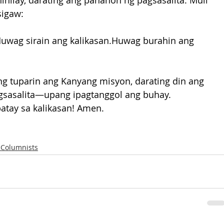
nilay, darating ang panahon ng pagsasalita. Muli 
sigaw:
wag sirain ang kalikasan.Huwag burahin ang 
ng tuparin ang Kanyang misyon, darating din ang 
agsasalita—upang ipagtanggol ang buhay.
patay sa kalikasan! Amen.
 Columnists