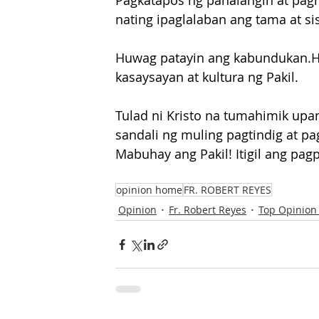
Pagkatapos ng panalangin at pagni
nating ipaglalaban ang tama at si
Huwag patayin ang kabundukan.Hu
kasaysayan at kultura ng Pakil.
Tulad ni Kristo na tumahimik upa
sandali ng muling pagtindig at p
Mabuhay ang Pakil! Itigil ang pag
opinion home
FR. ROBERT REYES
Opinion
Fr. Robert Reyes
Top Opinion