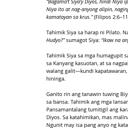
“Bagama’t Siya’y Diyos, hindi Niya i
Niya ito at nag-anyong alipin, nag
kamatayan sa krus.”
 (Filipos 2:6–11
Tahimik Siya sa harap ni Pilato. N
Hudyo?”
 sumagot Siya: 
“Ikaw na an
Tahimik Siya sa mga humagupit sa
sa Kanyang kasuotan, at sa nagpak
walang galit—kundi kapatawaran, 
hininga.
Ganito rin ang tanawin tuwing Bi
sa bansa. Tahimik ang mga lansan
Pansamantalang tumitigil ang ka
Diyos. Sa katahimikan, mas mali
Ngunit may isa pang anyo ng kat