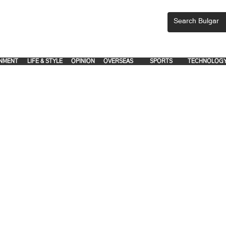
CEMENTS, PLEASE EMAIL 'adsbulgar1991@gmail.com' or call 8712-2883, 
.
.
NMENT
LIFE & STYLE
OPINION
OVERSEAS
SPORTS
TECHNOLOG