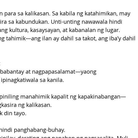
n para sa kalikasan. Sa kabila ng katahimikan, may 
ra sa kabundukan. Unti-unting nawawala hindi 
ang kultura, kasaysayan, at kabanalan ng lugar.
g tahimik—ang ilan ay dahil sa takot, ang iba’y dahil 
:
gbabantay at nagpapasalamat—yaong 
pinagkatiwala sa kanila.
 piniling manahimik kapalit ng kapakinabangan—
asira ng kalikasan.
k din tayo.
 hindi panghabang-buhay.