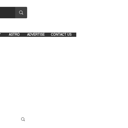
8641-1039 and 8742-5434
Y
ASTRO
ADVERTISE
CONTACT US