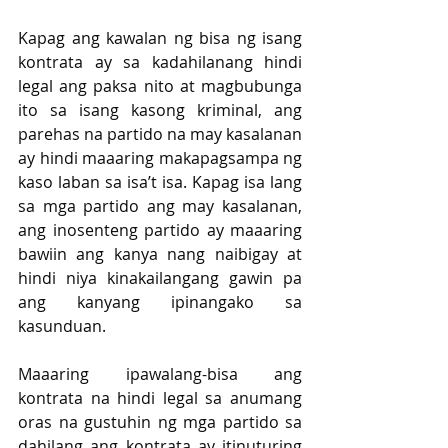
Kapag ang kawalan ng bisa ng isang 
kontrata ay sa kadahilanang hindi 
legal ang paksa nito at magbubunga 
ito sa isang kasong kriminal, ang 
parehas na partido na may kasalanan 
ay hindi maaaring makapagsampa ng 
kaso laban sa isa’t isa. Kapag isa lang 
sa mga partido ang may kasalanan, 
ang inosenteng partido ay maaaring 
bawiin ang kanya nang naibigay at 
hindi niya kinakailangang gawin pa 
ang kanyang ipinangako sa 
kasunduan.
Maaaring ipawalang-bisa ang 
kontrata na hindi legal sa anumang 
oras na gustuhin ng mga partido sa 
dahilang ang kontrata ay itinuturing 