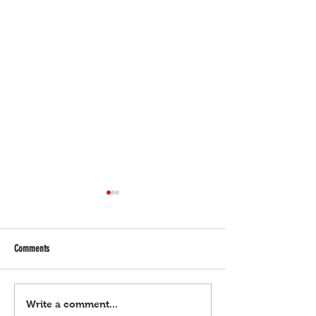
Comments
Hazing, mahigpit na ipnagbabawal
Mga cong. na sangkot s
Write a comment...