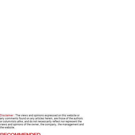
Disclaimer :
The views and opinions expressed on this website or
any comments found on any articles herein, are those of the authors
or columnists alike, and do not necessarily reflect nor represent the
views and opinions of the owner, the company, the management and
the website.