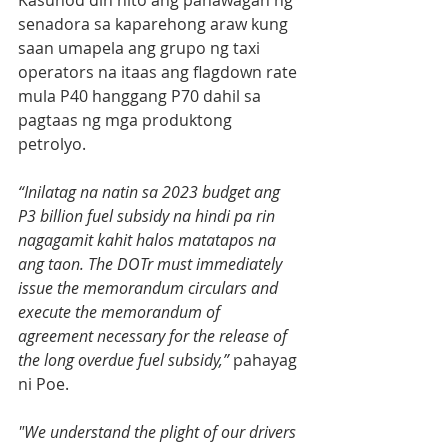
Kasunod din nito ang panawagan ng 
senadora sa kaparehong araw kung 
saan umapela ang grupo ng taxi 
operators na itaas ang flagdown rate 
mula P40 hanggang P70 dahil sa 
pagtaas ng mga produktong 
petrolyo.
“Inilatag na natin sa 2023 budget ang 
P3 billion fuel subsidy na hindi pa rin 
nagagamit kahit halos matatapos na 
ang taon. The DOTr must immediately 
issue the memorandum circulars and 
execute the memorandum of 
agreement necessary for the release of 
the long overdue fuel subsidy,”
 pahayag 
ni Poe.
"We understand the plight of our drivers 