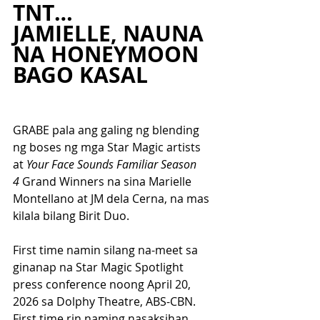
TNT…
JAMIELLE, NAUNA 
NA HONEYMOON 
BAGO KASAL
GRABE pala ang galing ng blending 
ng boses ng mga 
Star Magic artists 
at 
Your Face Sounds Familiar Season 
4
 Grand Winners na sina Marielle 
Montellano at JM dela Cerna, na mas 
kilala bilang Birit Duo.
First time namin silang na-meet sa 
ginanap na Star Magic Spotlight 
press conference noong April 20, 
2026 sa Dolphy Theatre, ABS-CBN. 
First time rin naming nasaksihan 