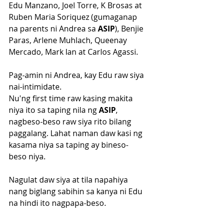
Edu Manzano, Joel Torre, K Brosas at 
Ruben Maria Soriquez (gumaganap 
na parents ni Andrea sa 
ASIP
), Benjie 
Paras, Arlene Muhlach, Queenay 
Mercado, Mark Ian at Carlos Agassi.
Pag-amin ni Andrea, kay Edu raw siya 
nai-intimidate. 
Nu'ng first time raw kasing makita 
niya ito sa taping nila ng 
ASIP
, 
nagbeso-beso raw siya rito bilang 
paggalang. Lahat naman daw kasi ng 
kasama niya sa taping ay bineso-
beso niya.
Nagulat daw siya at tila napahiya 
nang biglang sabihin sa kanya ni Edu 
na hindi ito nagpapa-beso.