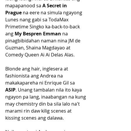
mapapanood sa 
A Secret in 
Prague
 na eere na simula ngayong 
Lunes nang gabi sa TodaMax 
Primetime Singko ka-back-to-back 
ang 
My Bespren Emman
 na 
pinagbibidahan naman nina JM de 
Guzman, Shaina Magdayao at 
Comedy Queen Ai Ai Delas Alas.
Blonde ang hair, inglesera at 
fashionista ang Andrea na 
makakapareha ni Enrique Gil sa 
ASIP
. Unang tambalan nila ito kaya 
ngayon pa lang, inaabangan na kung 
may chemistry din ba sila lalo na't 
marami rin daw kilig scenes at 
kissing scenes ang dalawa.