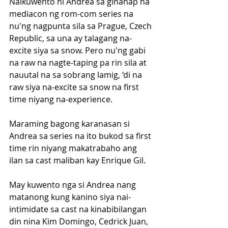
Naikuwento ni Andrea sa ginanap na 
mediacon ng rom-com series na 
nu'ng nagpunta sila sa Prague, Czech 
Republic, sa una ay talagang na-
excite siya sa snow. Pero nu'ng gabi 
na raw na nagte-taping pa rin sila at 
nauutal na sa sobrang lamig, ‘di na 
raw siya na-excite sa snow na first 
time niyang na-experience.
Maraming bagong karanasan si 
Andrea sa series na ito bukod sa first 
time rin niyang makatrabaho ang 
ilan sa cast maliban kay Enrique Gil.
May kuwento nga si Andrea nang 
matanong kung kanino siya nai-
intimidate sa cast na kinabibilangan 
din nina Kim Domingo, Cedrick Juan, 