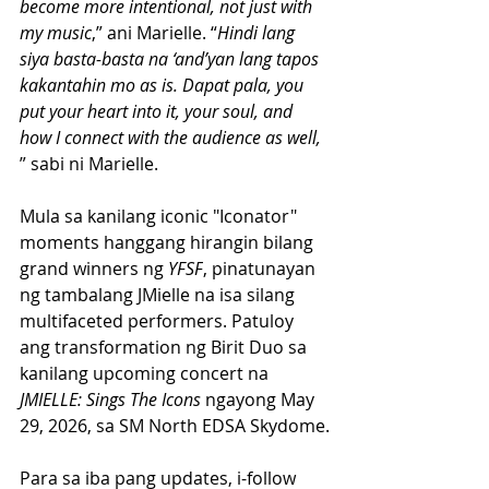
become more intentional, not just with 
my music
,” ani Marielle. “
Hindi lang 
siya basta-basta na ‘and’yan lang tapos 
kakantahin mo as is. Dapat pala, you 
put your heart into it, your soul, and 
how I connect with the audience as well, 
” sabi ni Marielle.
Mula sa kanilang iconic "Iconator" 
moments hanggang hirangin bilang 
grand winners ng 
YFSF
, pinatunayan 
ng tambalang JMielle na isa silang 
multifaceted performers. Patuloy 
ang transformation ng Birit Duo sa  
kanilang upcoming concert na 
JMIELLE: Sings The Icons 
ngayong May 
29, 2026, sa SM North EDSA Skydome.
Para sa iba pang updates, i-follow 