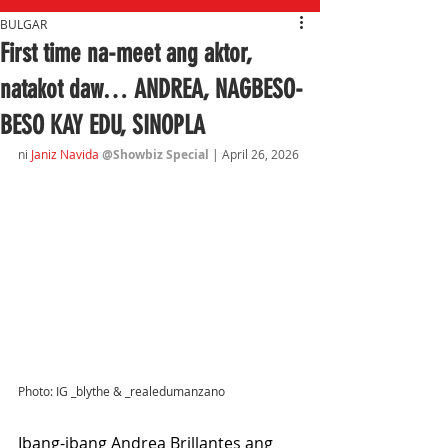
BULGAR
First time na-meet ang aktor,
natakot daw… ANDREA, NAGBESO-
BESO KAY EDU, SINOPLA
ni 
Janiz Navida 
@Showbiz Special 
| April 26
, 2026
Photo: IG _blythe & _realedumanzano
Ibang-ibang Andrea Brillantes ang 