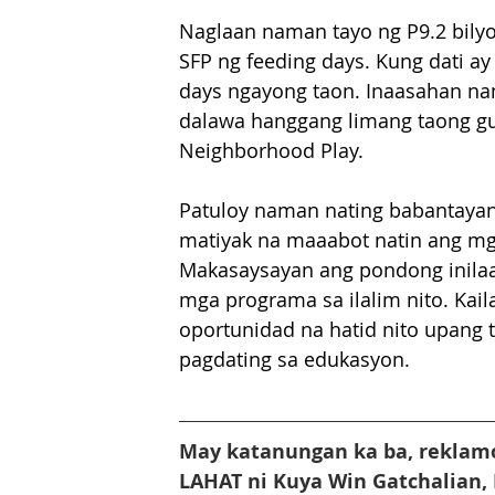
Naglaan naman tayo ng P9.2 bilyo
SFP ng feeding days. Kung dati ay
days ngayong taon. Inaasahan na
dalawa hanggang limang taong gu
Neighborhood Play. 
Patuloy naman nating babantaya
matiyak na maaabot natin ang mg
Makasaysayan ang pondong inilaan
mga programa sa ilalim nito. Kai
oportunidad na hatid nito upang 
pagdating sa edukasyon.
May katanungan ka ba, reklamo
LAHAT ni Kuya Win Gatchalian,