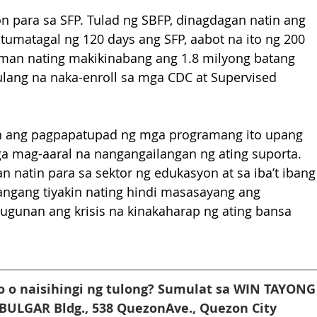
n para sa SFP. Tulad ng SBFP, dinagdagan natin ang 
 tumatagal ng 120 days ang SFP, aabot na ito ng 200 
man nating makikinabang ang 1.8 milyong batang 
lang na naka-enroll sa mga CDC at Supervised 
n ang pagpapatupad ng mga programang ito upang 
a mag-aaral na nangangailangan ng ating suporta. 
 natin para sa sektor ng edukasyon at sa iba’t ibang
langang tiyakin nating hindi masasayang ang 
tugunan ang krisis na kinakaharap ng ating bansa 
 o naisihingi ng tulong? Sumulat sa WIN TAYONG
 BULGAR Bldg., 538 QuezonAve., Quezon City