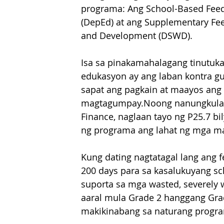
programa: Ang School-Based Feed
(DepEd) at ang Supplementary Fee
and Development (DSWD).
Isa sa pinakamahalagang tinutuk
edukasyon ay ang laban kontra gu
sapat ang pagkain at maayos ang 
magtagumpay.Noong nanungkulan 
Finance, naglaan tayo ng P25.7 bi
ng programa ang lahat ng mga mag
Kung dating nagtatagal lang ang f
200 days para sa kasalukuyang s
suporta sa mga wasted, severely 
aaral mula Grade 2 hanggang Gra
makikinabang sa naturang progr