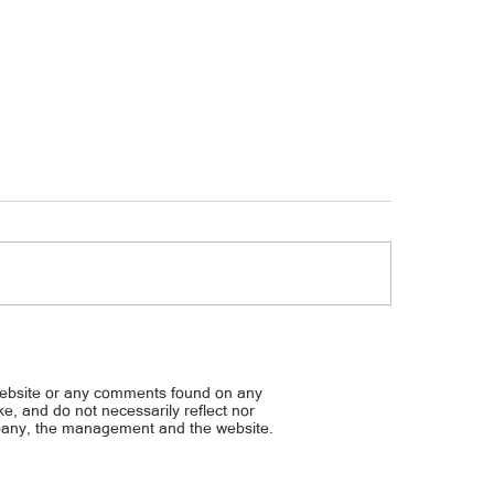
pahiya sa social media, may
DOH Sec. Pujalte, sibak ‘pa
usahan
napatunayang lulong sa cas
website or any comments found on any
ike, and do not necessarily reflect nor
mpany, the management and the website.