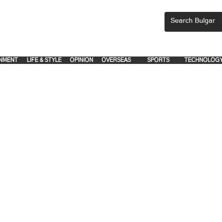
CEMENTS, PLEASE EMAIL 'adsbulgar1991@gmail.com' or call 8712-2883, 
.
.
NMENT
LIFE & STYLE
OPINION
OVERSEAS
SPORTS
TECHNOLOG