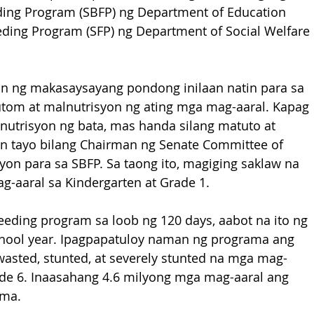
ing Program (SBFP) ng Department of Education 
ding Program (SFP) ng Department of Social Welfare 
an ng makasaysayang pondong inilaan natin para sa 
tom at malnutrisyon ng ating mga mag-aaral. Kapag 
nutrisyon ng bata, mas handa silang matuto at 
tayo bilang Chairman ng Senate Committee of 
lyon para sa SBFP. Sa taong ito, magiging saklaw na 
-aaral sa Kindergarten at Grade 1. 
eeding program sa loob ng 120 days, aabot na ito ng 
chool year. Ipagpapatuloy naman ng programa ang 
wasted, stunted, at severely stunted na mga mag-
de 6. Inaasahang 4.6 milyong mga mag-aaral ang 
ama.