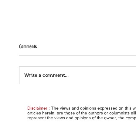
Comments
Write a comment...
Piahabang validity ng pasaporte at
Pagpa
lisensya, malaking ginhawa sa Pinoy
kapar
Disclaimer :
The views and opinions expressed on this 
articles herein, are those of the authors or columnists al
represent the views and opinions of the owner, the co