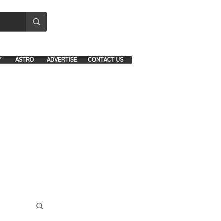
8641-1039 and 8742-5434
Y
ASTRO
ADVERTISE
CONTACT US