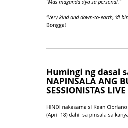
“Mas maganda s’ya sa personal.” 
“Very kind and down-to-earth, ‘di bi
Bongga!
Humingi ng dasal 
NAPINSALA ANG B
SESSIONISTAS LIVE
HINDI nakasama si Kean Cipriano 
(April 18) dahil sa pinsala sa ka