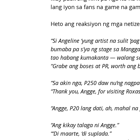
lang iyon sa fans na game na ga
Heto ang reaksiyon ng mga netiz
“Si Angeline ‘yung artist na sulit ‘pa
bumaba pa s’ya ng stage sa Manggah
tao habang kumakanta — walang sab
“Grabe ang boses at PR, worth ang 
“Sa akin nga, P250 daw nu’ng nagpa-
“Thank you, Angge, for visiting Roxas 
“Angge, P20 lang dati, ah, mahal n
“Ang kikay talaga ni Angge.” 
“‘Di maarte, ‘di suplada.” 