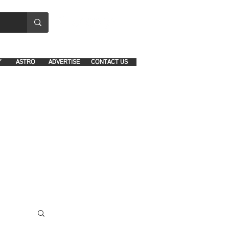
8641-1039 and 8742-5434
Y
ASTRO
ADVERTISE
CONTACT US