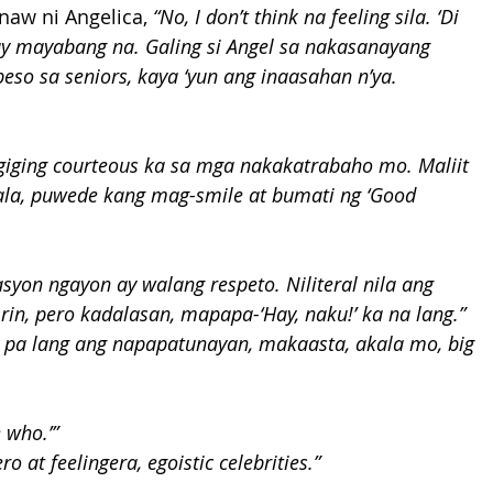
aw ni Angelica,
 “No, I don’t think na feeling sila. ‘Di 
 ay mayabang na. Galing si Angel sa nakasanayang 
eso sa seniors, kaya ‘yun ang inaasahan n’ya. 
ing courteous ka sa mga nakakatrabaho mo. Maliit 
ilala, puwede kang mag-smile at bumati ng ‘Good 
yon ngayon ay walang respeto. Niliteral nila ang 
rin, pero kadalasan, mapapa-‘Hay, naku!’ ka na lang.” 
 pa lang ang napapatunayan, makaasta, akala mo, big 
 who.’” 
 at feelingera, egoistic celebrities.”