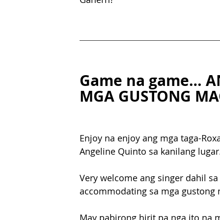
Game na game… A
MGA GUSTONG MAG
Enjoy na enjoy ang mga taga-Roxas
Angeline Quinto sa kanilang lugar.
Very welcome ang singer dahil sa k
accommodating sa mga gustong 
May pabirong hirit pa nga ito na