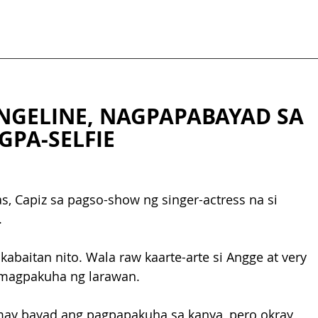
NGELINE, NAGPAPABAYAD SA 
PA-SELFIE
, Capiz sa pagso-show ng singer-actress na si 
 
abaitan nito. Wala raw kaarte-arte si Angge at very 
magpakuha ng larawan. 
 may bayad ang pagpapakuha sa kanya, pero okray 