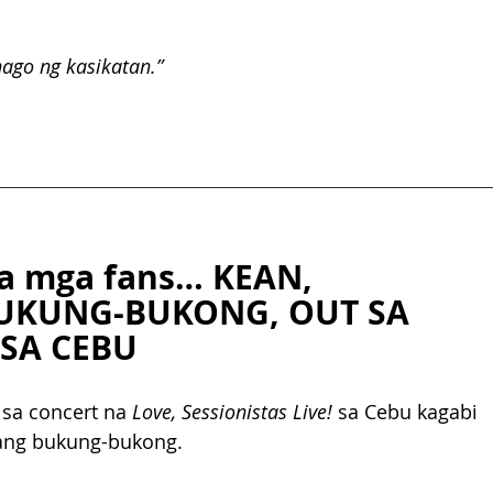
nago ng kasikatan.”
sa mga fans… KEAN, 
UKUNG-BUKONG, OUT SA 
 SA CEBU
sa concert na 
Love, Sessionistas Live!
 sa Cebu kagabi 
nyang bukung-bukong.