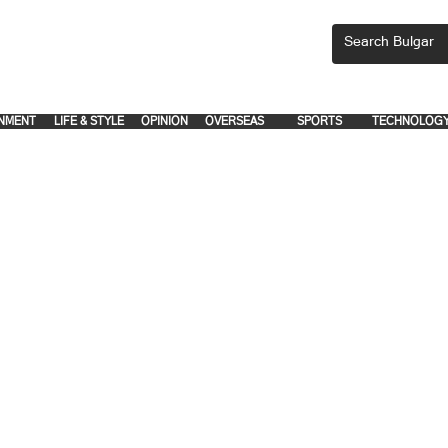
CEMENTS, PLEASE EMAIL 'adsbulgar1991@gmail.com' or call 8712-2883, 
.
.
NMENT
LIFE & STYLE
OPINION
OVERSEAS
SPORTS
TECHNOLOG