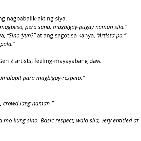
g nagbabalik-akting siya. 
la magbeso, pero sana, magbigay-pugay naman sila.”
a,
 “Sino ‘yun?”
 at ang sagot sa kanya,
 “Artista po.”
 pala.”
en Z artists, feeling-mayayabang daw. 
umalapit para magbigay-respeto.”
 
h, crowd lang naman.” 
mo kung sino. Basic respect, wala sila, very entitled at 