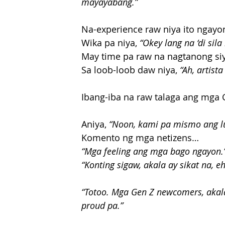
mayayabang.”
Na-experience raw niya ito ngayon
Wika pa niya,
 “Okey lang na ‘di si
May time pa raw na nagtanong siy
Sa loob-loob daw niya, 
“Ah, artista
Ibang-iba na raw talaga ang mga G
Aniya, 
“Noon, kami pa mismo ang l
Komento ng mga netizens…
“Mga feeling ang mga bago ngayon.”
“Konting sigaw, akala ay sikat na, e
“Totoo. Mga Gen Z newcomers, akala 
proud pa.”