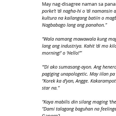
May nag-disagree naman sa panan
porke’t ‘di nagha-hi o ‘di namansin
kultura na kailangang batiin o magb
Nagbabago lang ang panahon.” 
“Wala namang mawawala kung magig
lang ang industriya. Kahit ‘di mo k
morning!’ o ‘Hello!’” 
“‘Di ako sumasang-ayon. Ang heneras
pagiging unapologetic. May iilan pa 
“Korek ka d’yan, Angge. Kakarampot
star na.” 
“Kaya mabilis din silang maging ‘the
“Dami talagang baguhan na feelingero
Ganern?