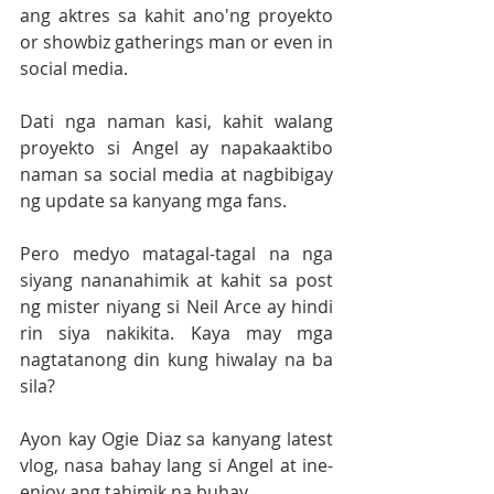
ang aktres sa kahit ano'ng proyekto 
or showbiz gatherings man or even in 
social media.
Dati nga naman kasi, kahit walang 
proyekto si Angel ay napakaaktibo 
naman sa social media at nagbibigay 
ng update sa kanyang mga fans.
Pero medyo matagal-tagal na nga 
siyang nananahimik at kahit sa post 
ng mister niyang si Neil Arce ay hindi 
rin siya nakikita. Kaya may mga 
nagtatanong din kung hiwalay na ba 
sila?
Ayon kay Ogie Diaz sa kanyang latest 
vlog, nasa bahay lang si Angel at ine-
enjoy ang tahimik na buhay.