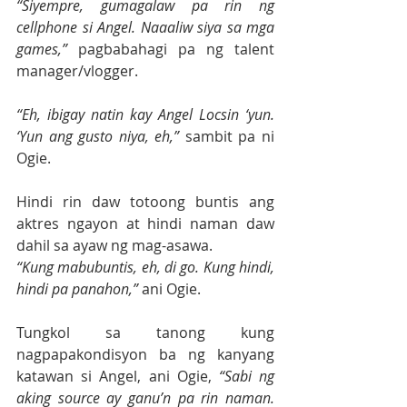
“Siyempre, gumagalaw pa rin ng 
cellphone si Angel. Naaaliw siya sa mga 
games,” 
pagbabahagi pa ng talent 
manager/vlogger.
“Eh, ibigay natin kay Angel Locsin ‘yun. 
‘Yun ang gusto niya, eh,” 
sambit pa ni 
Ogie.
Hindi rin daw totoong buntis ang 
aktres ngayon at hindi naman daw 
dahil sa ayaw ng mag-asawa.
“Kung mabubuntis, eh, di go. Kung hindi, 
hindi pa panahon,” 
ani Ogie.
Tungkol sa tanong kung 
nagpapakondisyon ba ng kanyang 
katawan si Angel, ani Ogie, 
“Sabi ng 
aking source ay ganu’n pa rin naman. 