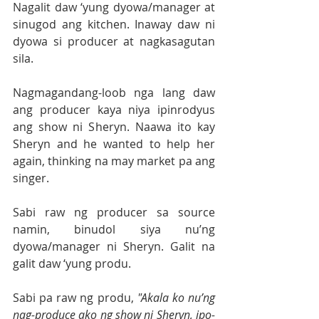
Nagalit daw ‘yung dyowa/manager at 
sinugod ang kitchen. Inaway daw ni 
dyowa si producer at nagkasagutan 
sila. 
Nagmagandang-loob nga lang daw 
ang producer kaya niya ipinrodyus 
ang show ni Sheryn. Naawa ito kay 
Sheryn and he wanted to help her 
again, thinking na may market pa ang 
singer.  
Sabi raw ng producer sa source 
namin, binudol siya nu’ng 
dyowa/manager ni Sheryn. Galit na 
galit daw ‘yung produ.
Sabi pa raw ng produ, 
"Akala ko nu’ng 
nag-produce ako ng show ni Sheryn, ipo-