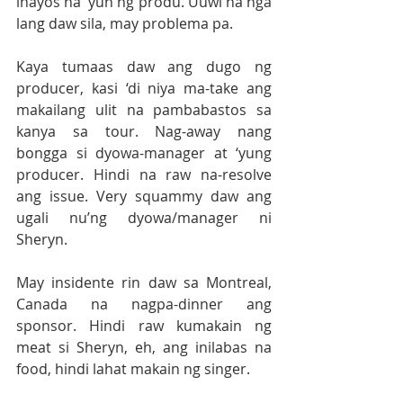
inayos na 'yun ng produ. Uuwi na nga 
lang daw sila, may problema pa.
Kaya tumaas daw ang dugo ng 
producer, kasi ‘di niya ma-take ang 
makailang ulit na pambabastos sa 
kanya sa tour. Nag-away nang 
bongga si dyowa-manager at ‘yung 
producer. Hindi na raw na-resolve 
ang issue. Very squammy daw ang 
ugali nu’ng dyowa/manager ni 
Sheryn. 
May insidente rin daw sa Montreal, 
Canada na nagpa-dinner ang 
sponsor. Hindi raw kumakain ng 
meat si Sheryn, eh, ang inilabas na 
food, hindi lahat makain ng singer. 