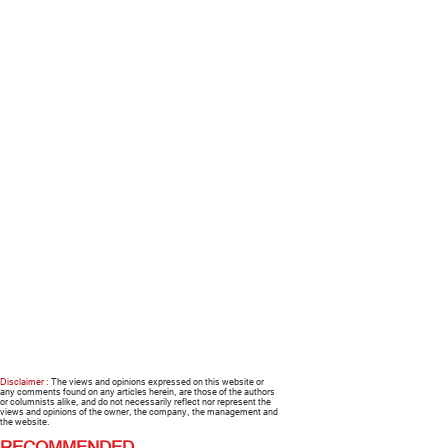
Disclaimer :
The views and opinions expressed on this website or
any comments found on any articles herein, are those of the authors
or columnists alike, and do not necessarily reflect nor represent the
views and opinions of the owner, the company, the management and
the website.
RECOMMENDED