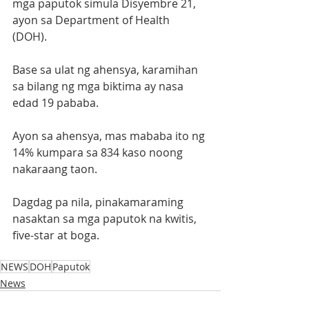
mga paputok simula Disyembre 21, 
ayon sa Department of Health 
(DOH). 
Base sa ulat ng ahensya, karamihan 
sa bilang ng mga biktima ay nasa 
edad 19 pababa. 
Ayon sa ahensya, mas mababa ito ng 
14% kumpara sa 834 kaso noong 
nakaraang taon.
Dagdag pa nila, pinakamaraming 
nasaktan sa mga paputok na kwitis, 
five-star at boga.
NEWS
DOH
Paputok
News