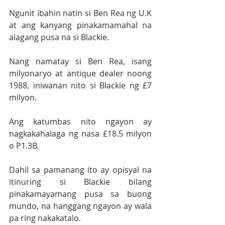
Ngunit ibahin natin si Ben Rea ng U.K 
at ang kanyang pinakamamahal na 
alagang pusa na si Blackie.
Nang namatay si Ben Rea, isang 
milyonaryo at antique dealer noong 
1988, iniwanan nito si Blackie ng £7 
milyon.
Ang katumbas nito ngayon ay 
nagkakahalaga ng nasa £18.5 milyon 
o P1.3B.
Dahil sa pamanang ito ay opisyal na 
itinuring si Blackie bilang 
pinakamayamang pusa sa buong 
mundo, na hanggang ngayon ay wala 
pa ring nakakatalo.