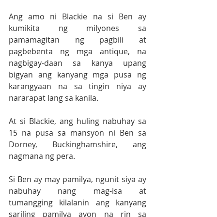
Ang amo ni Blackie na si Ben ay 
kumikita ng milyones sa 
pamamagitan ng pagbili at 
pagbebenta ng mga antique, na 
nagbigay-daan sa kanya upang 
bigyan ang kanyang mga pusa ng 
karangyaan na sa tingin niya ay 
nararapat lang sa kanila.
At si Blackie, ang huling nabuhay sa 
15 na pusa sa mansyon ni Ben sa 
Dorney, Buckinghamshire, ang 
nagmana ng pera.
Si Ben ay may pamilya, ngunit siya ay 
nabuhay nang mag-isa at 
tumangging kilalanin ang kanyang 
sariling pamilya ayon na rin sa 