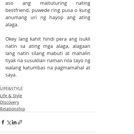
aso ang maituturing nating 
bestfriend, puwede ring pusa o kung 
anumang uri ng hayop ang ating 
alaga. 
Okey lang kahit hindi pera ang isukli 
natin sa ating mga alaga, alagaan 
lang natin silang mabuti at mahalin 
tiyak na susuklian naman nila tayo ng 
walang katumbas na pagmamahal at 
saya.
LIFE&STYLE
Life & Style
Discovery
Relationship