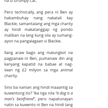
na si Grumpy Cat.
Pero technically, ang pera ni Ben ay 
habambuhay nang nakatali kay 
Blackie, samantalang ang mga charity 
ay hindi makatanggap ng pondo 
maliban na lang kung sila ay sumang-
ayon na pangalagaan si Blackie.
Ilang araw bago ang malungkot na 
pagpanaw ni Ben, pumanaw din ang 
kanyang kapatid na babae at nag-
iwan ng £2 milyon sa mga animal 
charity. 
Sino ba naman ang hindi maaantig sa 
kuwentong ito? 'Ika nga nila 
“a dog is a 
man’s bestfriend”,
 pero napatunayan 
natin sa kuwento ni Ben na hindi lang 