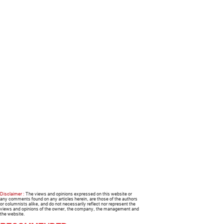
Disclaimer :
The views and opinions expressed on this website or
any comments found on any articles herein, are those of the authors
or columnists alike, and do not necessarily reflect nor represent the
views and opinions of the owner, the company, the management and
the website.