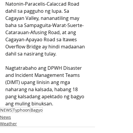
Natonin-Paracelis-Calaccad Road 
dahil sa pagguho ng lupa. Sa 
Cagayan Valley, nananatiling may 
baha sa Sampaguita-Warat-Suerte-
Catarauan-Afusing Road, at ang 
Cagayan-Apayao Road sa Itawes 
Overflow Bridge ay hindi madaanan 
dahil sa nasirang tulay. 
Nagtatrabaho ang DPWH Disaster 
and Incident Management Teams 
(DIMT) upang linisin ang mga 
naharang na kalsada, habang 18 
pang kalsadang apektado ng bagyo 
ang muling binuksan.
NEWS
Typhoon
Bagyo
News
Weather