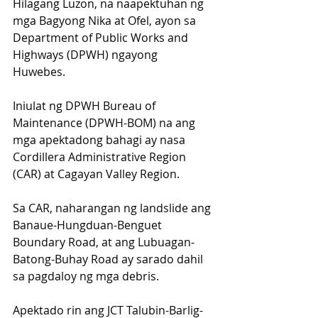
Hilagang Luzon, na naapektuhan ng 
mga Bagyong Nika at Ofel, ayon sa 
Department of Public Works and 
Highways (DPWH) ngayong 
Huwebes. 
Iniulat ng DPWH Bureau of 
Maintenance (DPWH-BOM) na ang 
mga apektadong bahagi ay nasa 
Cordillera Administrative Region 
(CAR) at Cagayan Valley Region. 
Sa CAR, naharangan ng landslide ang 
Banaue-Hungduan-Benguet 
Boundary Road, at ang Lubuagan-
Batong-Buhay Road ay sarado dahil 
sa pagdaloy ng mga debris. 
Apektado rin ang JCT Talubin-Barlig-