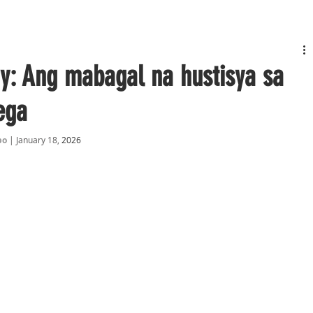
ay: Ang mabagal na hustisya sa
ega
o 
| January 18,
 2026