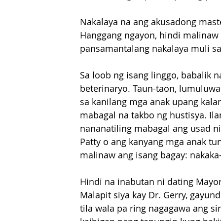
Nakalaya na ang akusadong master
Hanggang ngayon, hindi malinaw 
pansamantalang nakalaya muli sa
Sa loob ng isang linggo, babalik
beterinaryo. Taun-taon, lumuluwas 
sa kanilang mga anak upang kala
mabagal na takbo ng hustisya. Il
nananatiling mabagal ang usad ni
Patty o ang kanyang mga anak tun
malinaw ang isang bagay: nakaka-
Hindi na inabutan ni dating Mayo
Malapit siya kay Dr. Gerry, gayun
tila wala pa ring nagagawa ang s