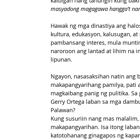
kaibigan nang tanungin kung bakit
masyadong magagawa hangga’t narir
Hawak ng mga dinastiya ang halo
kultura, edukasyon, kalusugan, a
pambansang interes, mula munti
naroroon ang lantad at lihim na 
lipunan.
Ngayon, nasasaksihan natin ang 
makapangyarihang pamilya, pati a
magkaibang panig ng pulitika. Sa g
Gerry Ortega laban sa mga damb
Palawan?
Kung susuriin nang mas malalim, 
makapangyarihan. Isa itong laba
katotohanang ginagapos ng kapan