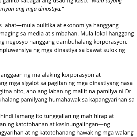
 ganito kabagal ang usad ng kaso: 
“Wala tayong 
iyan ang mga dinastiya.”
s lahat—mula pulitika at ekonomiya hanggang 
t maging sa media at simbahan. Mula lokal hanggang 
ng negosyo hanggang dambuhalang korporasyon, 
impluwensiya ng mga dinastiya sa bawat sulok ng 
banggaan ng malalaking korporasyon at 
ng mga sigalot sa pagitan ng mga dinastiyang nasa 
itna nito, ano ang laban ng maliit na pamilya ni Dr. 
uhalang pamilyang humahawak sa kapangyarihan sa 
hindi lamang ito tunggalian ng mahihirap at 
nan ng katotohanan at kasinungalingan—ng 
gyarihan at ng katotohanang hawak ng mga walang 