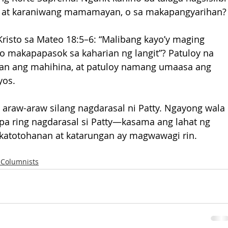
iit at karaniwang mamamayan, o sa makapangyarihan?
 Kristo sa Mateo 18:5–6: “Malibang kayo’y maging 
ayo makapapasok sa kaharian ng langit”? Patuloy na 
an ang mahihina, at patuloy namang umaasa ang 
yos.
 araw-araw silang nagdarasal ni Patty. Ngayong wala 
 pa ring nagdarasal si Patty—kasama ang lahat ng 
katotohanan at katarungan ay magwawagi rin.
 Columnists