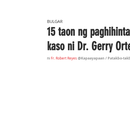
BULGAR
15 taon ng paghihint
kaso ni Dr. Gerry Ort
ni 
Fr. Robert Reyes
@Kapaayapaan / Patakbo-takb