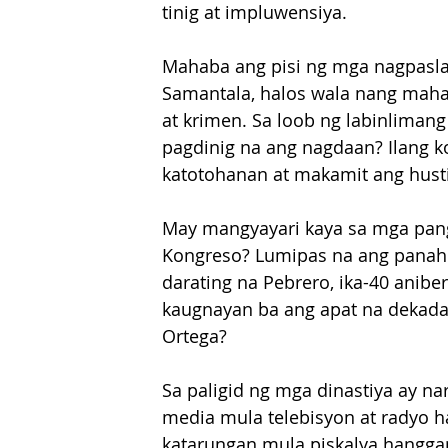
tinig at impluwensiya.
Mahaba ang pisi ng mga nagpaslan
Samantala, halos wala nang maha
at krimen. Sa loob ng labinliman
pagdinig na ang nagdaan? Ilang 
katotohanan at makamit ang hust
May mangyayari kaya sa mga pan
Kongreso? Lumipas na ang panah
darating na Pebrero, ika-40 anibe
kaugnayan ba ang apat na dekadan
Ortega?
Sa paligid ng mga dinastiya ay n
media mula telebisyon at radyo ha
katarungan mula piskalya hanggan