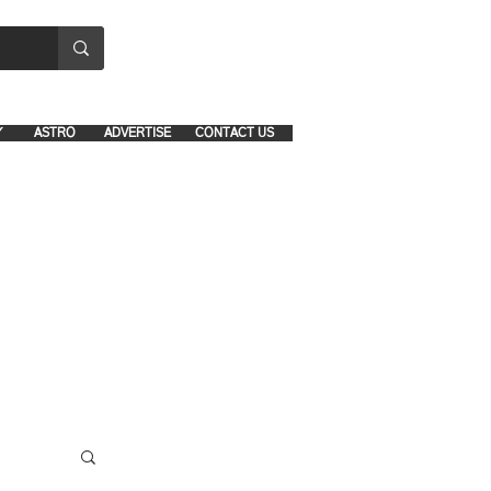
8641-1039 and 8742-5434
Y
ASTRO
ADVERTISE
CONTACT US