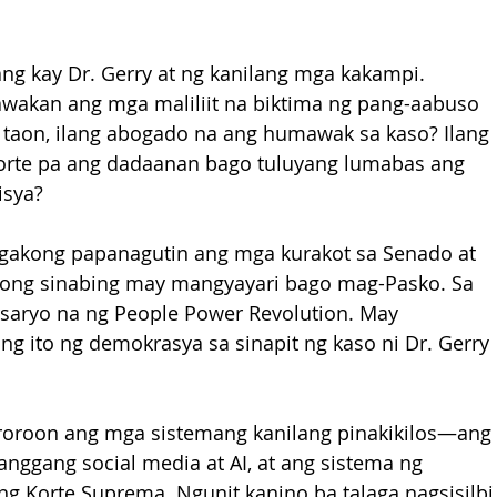
g kay Dr. Gerry at ng kanilang mga kakampi. 
wakan ang mga maliliit na biktima ng pang-aabuso 
g taon, ilang abogado na ang humawak sa kaso? Ilang 
korte pa ang dadaanan bago tuluyang lumabas ang 
isya?
gakong papanagutin ang mga kurakot sa Senado at 
ong sinabing may mangyayari bago mag-Pasko. Sa 
rsaryo na ng People Power Revolution. May 
g ito ng demokrasya sa sinapit ng kaso ni Dr. Gerry 
aroroon ang mga sistemang kanilang pinakikilos—ang 
nggang social media at AI, at ang sistema ng 
g Korte Suprema. Ngunit kanino ba talaga nagsisilbi