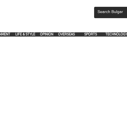
CEMENTS, PLEASE EMAIL 'adsbulgar1991@gmail.com' or call 8712-2883, 
.
.
NMENT
LIFE & STYLE
OPINION
OVERSEAS
SPORTS
TECHNOLOG