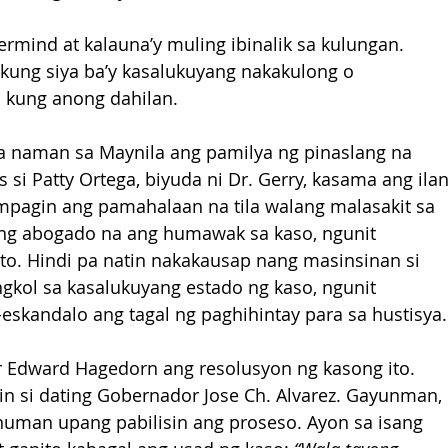
mind at kalauna’y muling ibinalik sa kulungan. 
kung siya ba’y kasalukuyang nakakulong o 
 kung anong dahilan.
 na naman sa Maynila ang pamilya ng pinaslang na 
si Patty Ortega, biyuda ni Dr. Gerry, kasama ang ilan
mpagin ang pamahalaan na tila walang malasakit sa 
ang abogado na ang humawak sa kaso, ngunit 
to. Hindi pa natin nakakausap nang masinsinan si 
gkol sa kasalukuyang estado ng kaso, ngunit 
eskandalo ang tagal ng paghihintay para sa hustisya.
r Edward Hagedorn ang resolusyon ng kasong ito. 
din si dating Gobernador Jose Ch. Alvarez. Gayunman, 
inuman upang pabilisin ang proseso. Ayon sa isang 