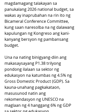
magdamagang talakayan sa 
panukalang 2026 national budget, sa 
wakas ay inaprubahan na rin ito ng 
Bicameral Conference Committee, 
kung saan naresolba na ng dalawang 
kapulungan ng Kongreso ang kani-
kanyang bersyon ng pambansang 
budget. 
Una na nating binigyang-diin ang 
makasaysayang P1.38 trilyong 
pondong ilalaan sa sektor ng 
edukasyon na katumbas ng 4.5% ng 
Gross Domestic Product (GDP). Sa 
kauna-unahang pagkakataon, 
masusunod natin ang 
rekomendasyon ng UNESCO na 
maglaan ng 4 hanggang 6% ng GDP 
sa sektor ng edukasyon.