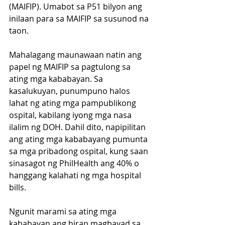
(MAIFIP). Umabot sa P51 bilyon ang 
inilaan para sa MAIFIP sa susunod na 
taon. 
Mahalagang maunawaan natin ang 
papel ng MAIFIP sa pagtulong sa 
ating mga kababayan. Sa 
kasalukuyan, punumpuno halos 
lahat ng ating mga pampublikong 
ospital, kabilang iyong mga nasa 
ilalim ng DOH. Dahil dito, napipilitan 
ang ating mga kababayang pumunta 
sa mga pribadong ospital, kung saan 
sinasagot ng PhilHealth ang 40% o 
hanggang kalahati ng mga hospital 
bills. 
Ngunit marami sa ating mga 
kababayan ang hirap magbayad sa 