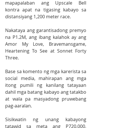
mapapalaban ang Upscale Bell 
kontra apat na tigasing kabayo sa 
distansiyang 1,200 meter race.
Nakataya ang garantisadong premyo 
na P1.2M, ang ibang kalahok ay ang 
Amor My Love, Bravemansgame, 
Heartening To See at Sonnet Forty 
Three.
Base sa komento ng mga karerista sa 
social media, mahirapan ang mga 
itong pumili ng kanilang tatayaan 
dahil mga batang kabayo ang tatakbo 
at wala pa masyadong pruwebang 
pag-aaralan.
Sisikwatin ng unang kabayong 
tatawid sa meta ang P720,000, 