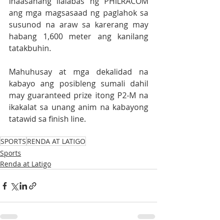
Inaasahang ilalabas ng PHILRACOM 
ang mga magsasaad ng paglahok sa 
susunod na araw sa karerang may 
habang 1,600 meter ang kanilang 
tatakbuhin.
Mahuhusay at mga dekalidad na 
kabayo ang posibleng sumali dahil 
may guaranteed prize itong P2-M na 
ikakalat sa unang anim na kabayong 
tatawid sa finish line.
SPORTS
RENDA AT LATIGO
Sports
Renda at Latigo