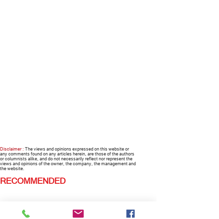
Disclaimer :
The views and opinions expressed on this website or
any comments found on any articles herein, are those of the authors
or columnists alike, and do not necessarily reflect nor represent the
views and opinions of the owner, the company, the management and
the website.
RECOMMENDED