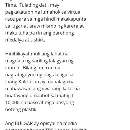
Time.  Tulad ng dati, may 
pagkakataon na lumahok sa virtual 
race para sa mga hindi makakapunta 
sa lugar at araw mismo ng karera at 
makukuha pa rin ang parehong 
medalya at t-shirt.
Hinihikayat muli ang lahat na 
magdala ng sariling lalagyan ng 
inumin. Bilang fun run na 
nagtataguyod ng pag-aalaga sa 
Inang Kalikasan ay mahalaga na 
mabawasan ang iiwanang kalat na 
tinatayang umaabot sa mahigit 
10,000 na baso at mga basyong 
boteng plastik.
Ang BULGAR ay opisyal na media 