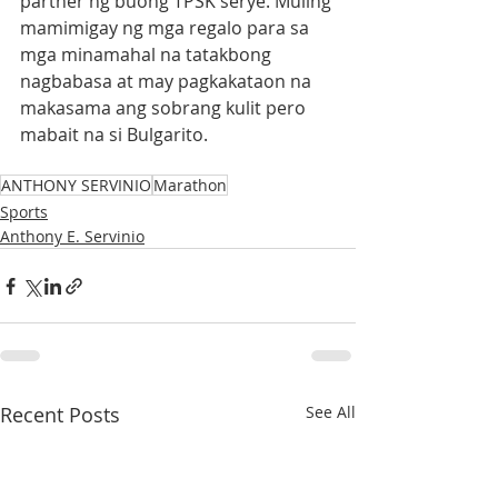
partner ng buong TPSK serye. Muling 
mamimigay ng mga regalo para sa 
mga minamahal na tatakbong 
nagbabasa at may pagkakataon na 
makasama ang sobrang kulit pero 
mabait na si Bulgarito.
ANTHONY SERVINIO
Marathon
Sports
Anthony E. Servinio
Recent Posts
See All