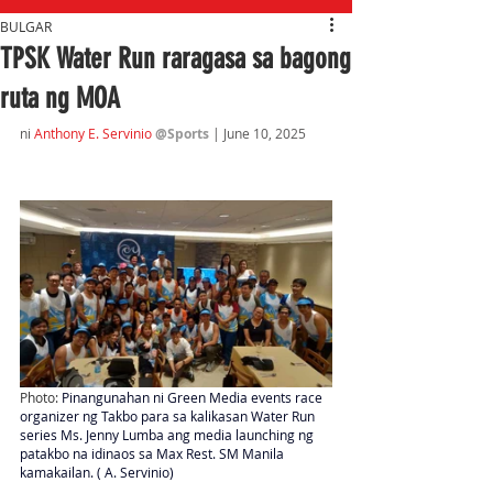
BULGAR
TPSK Water Run raragasa sa bagong
ruta ng MOA
ni 
Anthony E. Servinio
@Sports
| June 10, 2025
Photo:
Pinangunahan ni Green Media events race 
organizer ng Takbo para sa kalikasan Water Run 
series Ms. Jenny Lumba ang media launching ng 
patakbo na idinaos sa Max Rest. SM Manila 
kamakailan. ( A. Servinio)