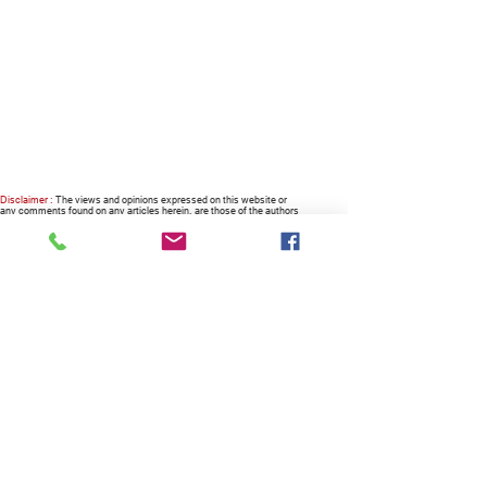
Disclaimer :
The views and opinions expressed on this website or
any comments found on any articles herein, are those of the authors
or columnists alike, and do not necessarily reflect nor represent the
views and opinions of the owner, the company, the management and
the website.
RECOMMENDED