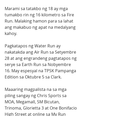
Marami sa tatakbo ng 18 ay mga 
tumakbo rin ng 16 kilometro sa Fire 
Run. Malaking hamon para sa lahat 
ang makabuo ng apat na medalyang 
kahoy.            
Pagkatapos ng Water Run ay 
nakatakda ang Air Run sa Setyembre 
28 at ang engrandeng pagtatapos ng 
serye sa Earth Run sa Nobyembre 
16. May espesyal na TPSK Pampanga 
Edition sa Oktubre 5 sa Clark.          
Maaaring magpalista na sa mga 
piling sangay ng Chris Sports sa 
MOA, Megamall, SM Bicutan, 
Trinoma, Glorietta 3 at One Bonifacio 
High Street at online sa My Run 