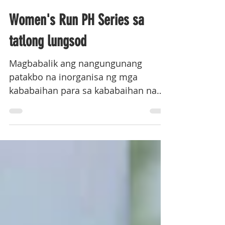
BULGAR
Women's Run PH Series sa
tatlong lungsod
Magbabalik ang nangungunang
patakbo na inorganisa ng mga
kababaihan para sa kababaihan na
mas pinalaki ngayong taon. Lalarga
ang Lactacyd Women's Run PH Series
sa tatlong lungsod para maipamalas
ang lakas at husay ng Pinay.