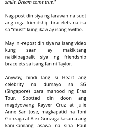
smile. Dream come true." 
Nag-post din siya ng larawan na suot 
ang mga friendship bracelets na isa 
sa “must” kung ikaw ay isang Swiftie.
May ini-repost din siya na isang video 
kung saan ay makikitang 
nakikipagpalit siya ng friendship 
bracelets sa isang fan ni Taylor.
Anyway, hindi lang si Heart ang 
celebrity na dumayo sa SG 
(Singapore) para manood ng Eras 
Tour. Spotted din doon ang 
magdyowang Rayver Cruz at Julie 
Anne San Jose, magkapatid na Toni 
Gonzaga at Alex Gonzaga kasama ang 
kani-kanilang asawa na sina Paul 