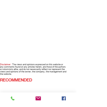
Disclaimer :
The views and opinions expressed on this website or
any comments found on any articles herein, are those of the authors
or columnists alike, and do not necessarily reflect nor represent the
views and opinions of the owner, the company, the management and
the website.
RECOMMENDED